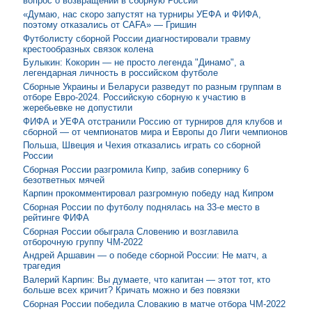
вопрос о возвращении в сборную России
«Думаю, нас скоро запустят на турниры УЕФА и ФИФА,
поэтому отказались от CAFA» — Гришин
Футболисту сборной России диагностировали травму
крестообразных связок колена
Булыкин: Кокорин — не просто легенда "Динамо", а
легендарная личность в российском футболе
Сборные Украины и Беларуси разведут по разным группам в
отборе Евро-2024. Российскую сборную к участию в
жеребьевке не допустили
ФИФА и УЕФА отстранили Россию от турниров для клубов и
сборной — от чемпионатов мира и Европы до Лиги чемпионов
Польша, Швеция и Чехия отказались играть со сборной
России
Сборная России разгромила Кипр, забив сопернику 6
безответных мячей
Карпин прокомментировал разгромную победу над Кипром
Сборная России по футболу поднялась на 33-е место в
рейтинге ФИФА
Сборная России обыграла Словению и возглавила
отборочную группу ЧМ-2022
Андрей Аршавин — о победе сборной России: Не матч, а
трагедия
Валерий Карпин: Вы думаете, что капитан — этот тот, кто
больше всех кричит? Кричать можно и без повязки
Сборная России победила Словакию в матче отбора ЧМ-2022