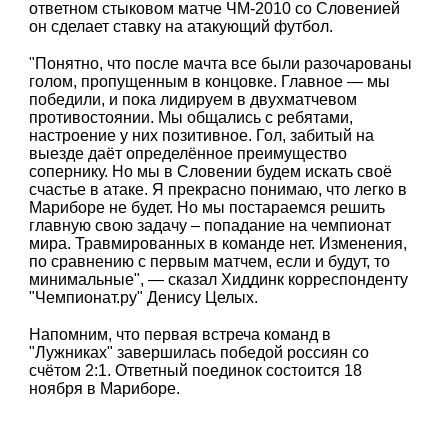
ответном стыковом матче ЧМ-2010 со Словенией
он сделает ставку на атакующий футбол.
"Понятно, что после мачта все были разочарованы
голом, пропущенным в концовке. Главное — мы
победили, и пока лидируем в двухматчевом
противостоянии. Мы общались с ребятами,
настроение у них позитивное. Гол, забитый на
выезде даёт определённое преимущество
сопернику. Но мы в Словении будем искать своё
счастье в атаке. Я прекрасно понимаю, что легко в
Мариборе не будет. Но мы постараемся решить
главную свою задачу – попадание на чемпионат
мира. Травмированных в команде нет. Изменения,
по сравнению с первым матчем, если и будут, то
минимальные", — сказал Хиддинк корреспонденту
"Чемпионат.ру" Денису Целых.
Напомним, что первая встреча команд в
"Лужниках" завершилась победой россиян со
счётом 2:1. Ответный поединок состоится 18
ноября в Мариборе.