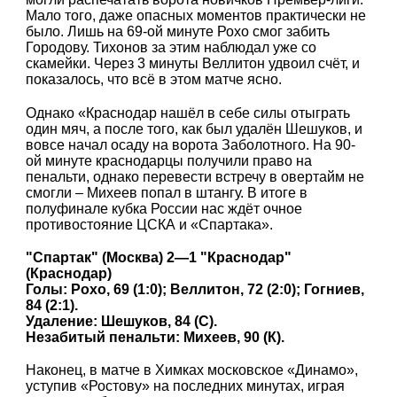
Мало того, даже опасных моментов практически не
было. Лишь на 69-ой минуте Рохо смог забить
Городову. Тихонов за этим наблюдал уже со
скамейки. Через 3 минуты Веллитон удвоил счёт, и
показалось, что всё в этом матче ясно.
Однако «Краснодар нашёл в себе силы отыграть
один мяч, а после того, как был удалён Шешуков, и
вовсе начал осаду на ворота Заболотного. На 90-
ой минуте краснодарцы получили право на
пенальти, однако перевести встречу в овертайм не
смогли – Михеев попал в штангу. В итоге в
полуфинале кубка России нас ждёт очное
противостояние ЦСКА и «Спартака».
"Спартак" (Москва) 2—1 "Краснодар"
(Краснодар)
Голы: Рохо, 69 (1:0); Веллитон, 72 (2:0); Гогниев,
84 (2:1).
Удаление: Шешуков, 84 (C).
Незабитый пенальти: Михеев, 90 (К).
Наконец, в матче в Химках московское «Динамо»,
уступив «Ростову» на последних минутах, играя