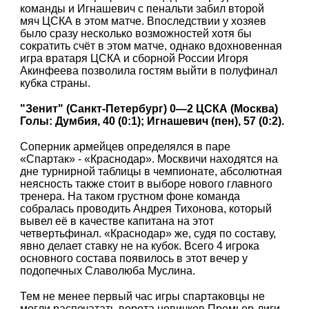
команды и Игнашевич с пенальти забил второй
мяч ЦСКА в этом матче. Впоследствии у хозяев
было сразу несколько возможностей хотя бы
сократить счёт в этом матче, однако вдохновенная
игра вратаря ЦСКА и сборной России Игоря
Акинфеева позволила гостям выйти в полуфинал
кубка страны.
"Зенит" (Санкт-Петербург) 0—2 ЦСКА (Москва)
Голы: Думбия, 40 (0:1); Игнашевич (пен), 57 (0:2).
Соперник армейцев определялся в паре
«Спартак» - «Краснодар». Москвичи находятся на
дне турнирной таблицы в чемпионате, абсолютная
неясность также стоит в выборе нового главного
тренера. На таком грустном фоне команда
собралась проводить Андрея Тихонова, который
вывел её в качестве капитана на этот
четвертьфинал. «Краснодар» же, судя по составу,
явно делает ставку не на кубок. Всего 4 игрока
основного состава появилось в этот вечер у
подопечных Славолюба Муслина.
Тем не менее первый час игры спартаковцы не
могли распечатать ворота новичков Премьер-лиги.