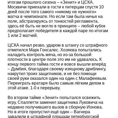
итогам прошлого сезона – «Зенит» и ЦСКА.
Москвичи приехали в гости к питерцам спустя 10
дней после того самого «никому не нужного»
матча в чемпионате. Но если там была ничья на
поле, абстрагируясь от тонкостей регламента,
здесь её быть не могло в принципе – любой кубок
предполагает победителя в каждой паре по итогам
1 или 2 матчей.
ЦСКА начал резво, ударом в штангу со штрафного
отметился Марк Гонсалес. Хозяева попытались
наладить контроль мяча, но из-за большой
плотности в центре поля это им не удавалось. К
концу первого тайма гости и вовсе вышли вперёд
– Думбия, благодаря своему изящному дриблингу,
накрутил троих защитников, и не без помощи
своей руки оказался один на один с Малафеевым.
Переиграть вратаря было самым лёгким делом в
этой атаке. 1-0 к перерыву.
Во втором тайме «Зенит» попытался освежить
игру, Спаллетти заменил защитника Луковича на
недавно получившего вызов в сборную Ионова.
Но в итоге пропустил ещё один – Вагнера
завалили в штрафной площади петербургской