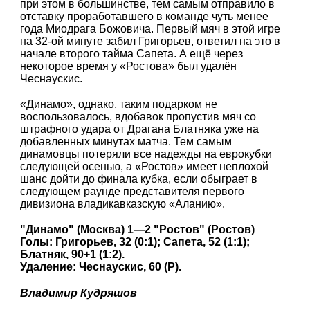
при этом в большинстве, тем самым отправило в
отставку проработавшего в команде чуть менее
года Миодрага Божовича. Первый мяч в этой игре
на 32-ой минуте забил Григорьев, ответил на это в
начале второго тайма Сапета. А ещё через
некоторое время у «Ростова» был удалён
Чеснаускис.
«Динамо», однако, таким подарком не
воспользовалось, вдобавок пропустив мяч со
штрафного удара от Драгана Блатняка уже на
добавленных минутах матча. Тем самым
динамовцы потеряли все надежды на еврокубки
следующей осенью, а «Ростов» имеет неплохой
шанс дойти до финала кубка, если обыграет в
следующем раунде представителя первого
дивизиона владикавказскую «Аланию».
"Динамо" (Москва) 1—2 "Ростов" (Ростов)
Голы: Григорьев, 32 (0:1); Сапета, 52 (1:1);
Блатняк, 90+1 (1:2).
Удаление: Чеснаускис, 60 (Р).
Владимир Кудряшов