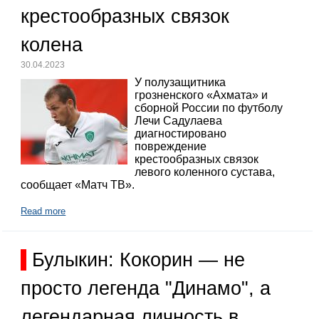
крестообразных связок
колена
30.04.2023
У полузащитника
грозненского «Ахмата» и
сборной России по футболу
Лечи Садулаева
диагностировано
повреждение
крестообразных связок
левого коленного сустава,
сообщает «Матч ТВ».
Read more
Булыкин: Кокорин — не
просто легенда "Динамо", а
легендарная личность в