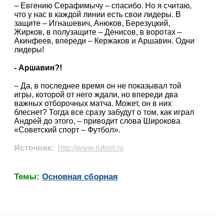
– Евгению Серафимычу – спасибо. Но я считаю,
что у нас в каждой линии есть свои лидеры. В
защите – Игнашевич, Анюков, Березуцкий,
Жирков, в полузащите – Денисов, в воротах –
Акинфеев, впереди – Кержаков и Аршавин. Одни
лидеры!
- Аршавин?!
– Да, в последнее время он не показывал той
игры, которой от него ждали, но впереди два
важных отборочных матча. Может, он в них
блеснет? Тогда все сразу забудут о том, как играл
Андрей до этого, – приводит слова Широкова
«Советский спорт – Футбол».
Источник:
http://www.rufoot.ru
Темы:
Основная сборная