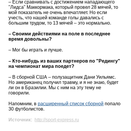
– Если сравнивать с достижением нападающего
"Лидса" Маккормака, который провел 28 мячей, то
мой показатель не очень впечатляет. Но если
учесть, что нашей команде голы давались с
большим трудом, то 13 мячей – это нормально.
– Своими действиями на поле в последнее
время довольны?
– Мог бы играть и лучше.
– Кто-нибудь из ваших партнеров по "Редингу"
на чемпионат мира поедет?
– В сборной США – полузащитник Дани Уильямс.
Но американец получил травму, и я не знаю, будет
ли он в Бразилии. Мы с ним на эту тему не
говорили.
Напомним, в
расширенный список сборной
попало
30 футболистов.
Источник:
http://sport-express.ru