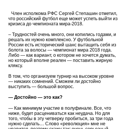
Член исполкома РФС Сергей Степашин отметил,
что российский футбол еще может успеть выйти из
кризиса до чемпионата мира-2018.
– Трудностей очень много, они копились годами, и
решать их нужно комплексно. У футбольной
России есть исторический шанс вытащить себя из
болота за волосы — чемпионат мира 2018 года.
Либо — как вариант, о котором не хочется думать,
но который вполне реален — поставить жирную
кляксу.
В том, что организуем турнир на высоком уровне
— никаких сомнений. Сможем ли достойно
выступить — большой вопрос.
— Достойно — это как?
— Как минимум участие в полуфинале. Все, что
ниже, будет расцениваться как неудача. Но для
того, чтобы в эту четверку пробиться, за три года
нужно сделать… Слово «революция» мне не
нравится, поэтому скажу так: очень серьезный