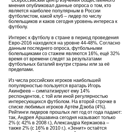
Всероссийский центр изучения общественного
мнения опубликовал данные опроса о том, кто
является наиболее популярным в России
футболистом, какой клуб – лидер по числу
болельщиков и каков сегодня уровень интереса к
футболу.
Интерес к футболу в стране в период проведения
Евро-2016 находился на уровне 44-48%. Согласно
данным последнего опроса, футбольными
болельщиками со стажем являются 16%, ещё 32%
время от времени следят за результатами
футбольных баталий внутри страны или за её
пределами.
Из числа российских игроков наибольшей
популярностью пользуется вратарь Игорь
Акинфеев – симпатизируют ему 14%
респондентов, с той или иной регулярностью
интересующихся футболом. На второй строчке в
списке любимых игроков Артём Дзюба (4%).
Рейтинги лидеров прошлых лет год от года падают:
так, Андрея Аршавина сегодня называют только
2% (с 42% в 2008 г.), Александра Кержакова –
также 2% (с 16% в 2010 г.). «Зенит» остаётся