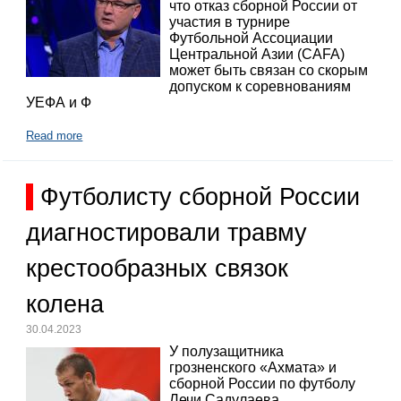
что отказ сборной России от
участия в турнире
Футбольной Ассоциации
Центральной Азии (CAFA)
может быть связан со скорым
допуском к соревнованиям
УЕФА и Ф
Read more
Футболисту сборной России
диагностировали травму
крестообразных связок
колена
30.04.2023
У полузащитника
грозненского «Ахмата» и
сборной России по футболу
Лечи Садулаева