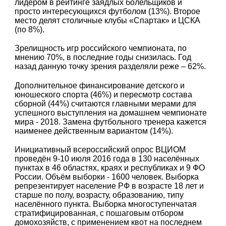
лидером в рейтинге заядлых болельщиков и
просто интересующихся футболом (13%). Второе
место делят столичные клубы «Спартак» и ЦСКА
(по 8%).
Зрелищность игр российского чемпионата, по
мнению 70%, в последние годы снизилась. Год
назад данную точку зрения разделяли реже – 62%.
Дополнительное финансирование детского и
юношеского спорта (46%) и пересмотр состава
сборной (44%) считаются главными мерами для
успешного выступления на домашнем чемпионате
мира - 2018. Замена футбольного тренера кажется
наименее действенным вариантом (14%).
Инициативный всероссийский опрос ВЦИОМ
проведён 9-10 июля 2016 года в 130 населённых
пунктах в 46 областях, краях и республиках и 9 ФО
России. Объём выборки - 1600 человек. Выборка
репрезентирует население РФ в возрасте 18 лет и
старше по полу, возрасту, образованию, типу
населённого пункта. Выборка многоступенчатая
стратифицированная, с пошаговым отбором
домохозяйств, с применением квот на последнем