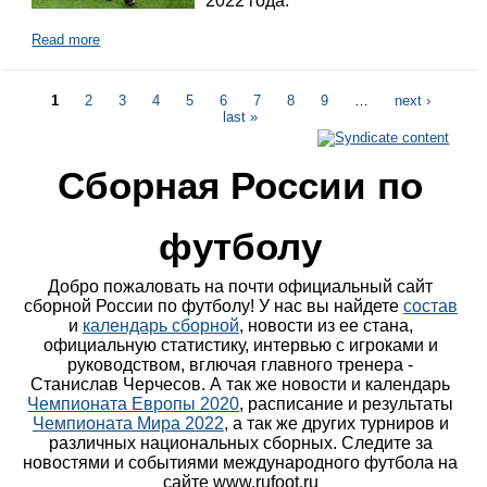
2022 года.
Read more
1
2
3
4
5
6
7
8
9
…
next ›
last »
Сборная России по
футболу
Добро пожаловать на почти официальный сайт
сборной России по футболу! У нас вы найдете
состав
и
календарь сборной
, новости из ее стана,
официальную статистику, интервью с игроками и
руководством, вглючая главного тренера -
Станислав Черчесов. А так же новости и календарь
Чемпионата Европы 2020
, расписание и результаты
Чемпионата Мира 2022
, а так же других турниров и
различных национальных сборных. Следите за
новостями и событиями международного футбола на
сайте www.rufoot.ru