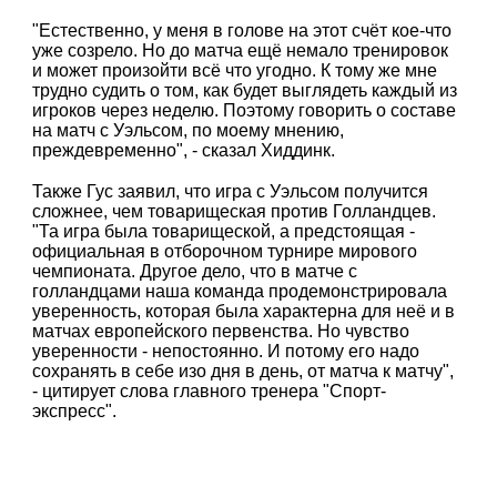
"Естественно, у меня в голове на этот счёт кое-что
уже созрело. Но до матча ещё немало тренировок
и может произойти всё что угодно. К тому же мне
трудно судить о том, как будет выглядеть каждый из
игроков через неделю. Поэтому говорить о составе
на матч с Уэльсом, по моему мнению,
преждевременно", - сказал Хиддинк.
Также Гус заявил, что игра с Уэльсом получится
сложнее, чем товарищеская против Голландцев.
"Та игра была товарищеской, а предстоящая -
официальная в отборочном турнире мирового
чемпионата. Другое дело, что в матче с
голландцами наша команда продемонстрировала
уверенность, которая была характерна для неё и в
матчах европейского первенства. Но чувство
уверенности - непостоянно. И потому его надо
сохранять в себе изо дня в день, от матча к матчу",
- цитирует слова главного тренера "Спорт-
экспресс".