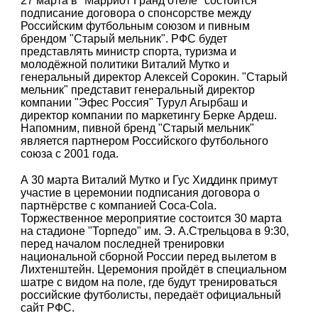
27 марта в "Марриот Гранд отеле" состоится
подписание договора о спонсорстве между
Российским футбольным союзом и пивным
брендом "Старый мельник". РФС будет
представлять министр спорта, туризма и
молодёжной политики Виталий Мутко и
генеральный директор Алексей Сорокин. "Старый
мельник" представит генеральный директор
компании "Эфес Россия" Турул Агырбаш и
директор компании по маркетингу Берке Ардеш.
Напомним, пивной бренд "Старый мельник"
является партнером Российского футбольного
союза с 2001 года.
А 30 марта Виталий Мутко и Гус Хиддинк примут
участие в церемонии подписания договора о
партнёрстве с компанией Coca-Cola.
Торжественное мероприятие состоится 30 марта
на стадионе "Торпедо" им. Э. А.Стрельцова в 9:30,
перед началом последней тренировки
национальной сборной России перед вылетом в
Лихтенштейн. Церемония пройдёт в специальном
шатре с видом на поле, где будут тренироваться
российские футболисты, передаёт официальный
сайт РФС.