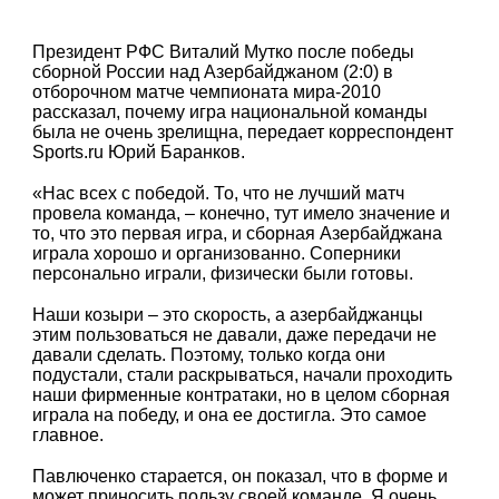
Президент РФС Виталий Мутко после победы
сборной России над Азербайджаном (2:0) в
отборочном матче чемпионата мира-2010
рассказал, почему игра национальной команды
была не очень зрелищна, передает корреспондент
Sports.ru Юрий Баранков.
«Нас всех с победой. То, что не лучший матч
провела команда, – конечно, тут имело значение и
то, что это первая игра, и сборная Азербайджана
играла хорошо и организованно. Соперники
персонально играли, физически были готовы.
Наши козыри – это скорость, а азербайджанцы
этим пользоваться не давали, даже передачи не
давали сделать. Поэтому, только когда они
подустали, стали раскрываться, начали проходить
наши фирменные контратаки, но в целом сборная
играла на победу, и она ее достигла. Это самое
главное.
Павлюченко старается, он показал, что в форме и
может приносить пользу своей команде. Я очень