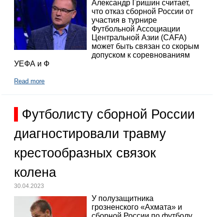
Александр Гришин считает,
что отказ сборной России от
участия в турнире
Футбольной Ассоциации
Центральной Азии (CAFA)
может быть связан со скорым
допуском к соревнованиям
УЕФА и Ф
Read more
Футболисту сборной России
диагностировали травму
крестообразных связок
колена
30.04.2023
У полузащитника
грозненского «Ахмата» и
сборной России по футболу