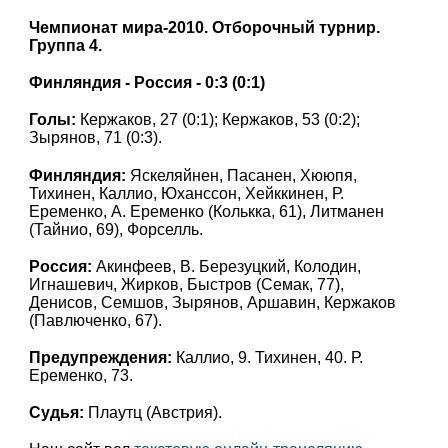
Чемпионат мира-2010. Отборочный турнир.
Группа 4.
Финляндия - Россия - 0:3 (0:1)
Голы:
Кержаков, 27 (0:1); Кержаков, 53 (0:2);
Зырянов, 71 (0:3).
Финляндия:
Яскеляйнен, Пасанен, Хююпя,
Тихинен, Каллио, Юханссон, Хейккинен, Р.
Еременко, А. Еременко (Колькка, 61), Литманен
(Тайнио, 69), Форселль.
Россия:
Акинфеев, В. Березуцкий, Колодин,
Игнашевич, Жирков, Быстров (Семак, 77),
Денисов, Семшов, Зырянов, Аршавин, Кержаков
(Павлюченко, 67).
Предупреждения:
Каллио, 9. Тихинен, 40. Р.
Еременко, 73.
Судья:
Плаутц (Австрия).