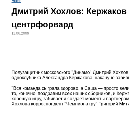
Home
Дмитрий Хохлов: Кержаков 
центрфорвард
11.06.2009
Полузащитник московского "Динамо" Дмитрий Хохлов 
одноклубника Александра Кержакова, накануне забивш
"Вся команда сыграла здорово, а Саша — просто вели
то, конечно, поздравим всех наших сборников, и Кер
хорошую игру, забивает и создаёт моменты партнёрам
Хохлова корреспондент "Чемпионат.ру" Григорий Мит