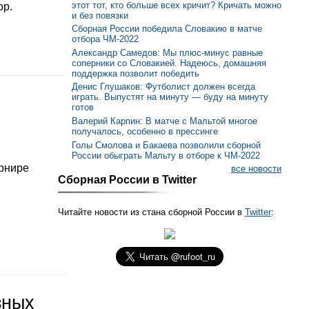
этот тот, кто больше всех кричит? Кричать можно
ор.
и без повязки
Сборная России победила Словакию в матче
отбора ЧМ-2022
Александр Самедов: Мы плюс-минус равные
соперники со Словакией. Надеюсь, домашняя
поддержка позволит победить
Денис Глушаков: Футболист должен всегда
играть. Выпустят на минуту — буду на минуту
готов
Валерий Карпин: В матче с Мальтой многое
получалось, особенно в прессинге
Голы Смолова и Бакаева позволили сборной
России обыграть Мальту в отборе к ЧМ-2022
урнире
все новости
Сборная России в Twitter
Читайте новости из стана сборной России в
Twitter
:
зных