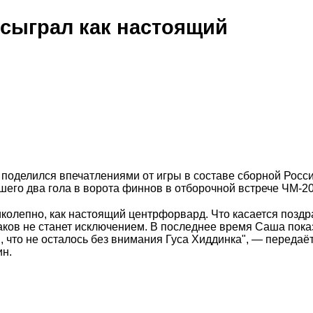
сыграл как настоящий
поделился впечатлениями от игры в составе сборной Росси
его два гола в ворота финнов в отборочной встрече ЧМ-20
колепно, как настоящий центрфорвард. Что касается поздр
жаков не станет исключением. В последнее время Саша пок
, что не осталось без внимания Гуса Хиддинка", — передаё
ин.