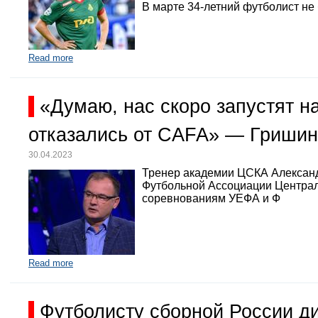
В марте 34-летний футболист не
Read more
«Думаю, нас скоро запустят 
отказались от CAFA» — Гришин
30.04.2023
Тренер академии ЦСКА Александр
Футбольной Ассоциации Централь
соревнованиям УЕФА и Ф
Read more
Футболисту сборной России д