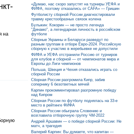
нкт-
«Думаю, нас скоро запустят на турниры УЕФА и
ФИФА, поэтому отказались от CAFA» — Гришин
Футболисту сборной России диагностировали
травму крестообразных связок колена
Булыкин: Кокорин — не просто легенда
"Динамо", а легендарная личность в российском
я на
футболе
Сборные Украины и Беларуси разведут по
разным группам в отборе Евро-2024. Российскую
сборную к участию в жеребьевке не допустили
ФИФА и УЕФА отстранили Россию от турниров
для клубов и сборной — от чемпионатов мира и
Европы до Лиги чемпионов
Польша, Швеция и Чехия отказались играть со
сборной России
Сборная России разгромила Кипр, забив
сопернику 6 безответных мячей
Карпин прокомментировал разгромную победу
над Кипром
Сборная России по футболу поднялась на 33-е
место в рейтинге ФИФА
Сборная России обыграла Словению и
возглавила отборочную группу ЧМ-2022
борную
Андрей Аршавин — о победе сборной России: Не
матч, а трагедия
Валерий Карпин: Вы думаете, что капитан —