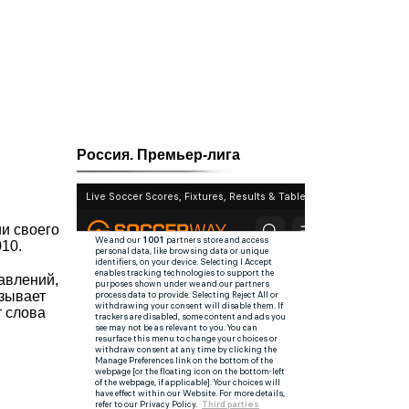
Россия. Премьер-лига
и своего
10.
авлений,
азывает
т слова