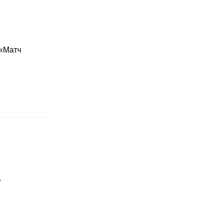
 «Матч
"