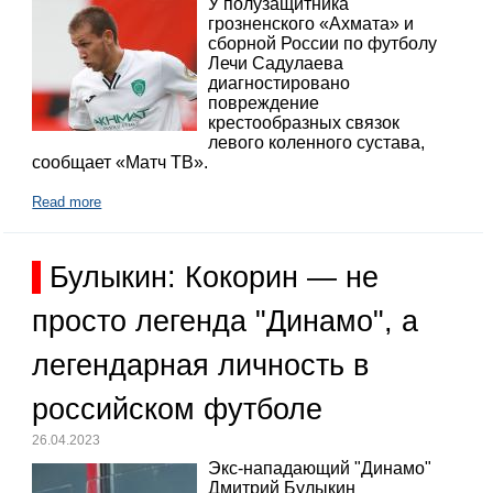
У полузащитника
грозненского «Ахмата» и
сборной России по футболу
Лечи Садулаева
диагностировано
повреждение
крестообразных связок
левого коленного сустава,
сообщает «Матч ТВ».
Read more
Булыкин: Кокорин — не
просто легенда "Динамо", а
легендарная личность в
российском футболе
26.04.2023
Экс-нападающий "Динамо"
Дмитрий Булыкин