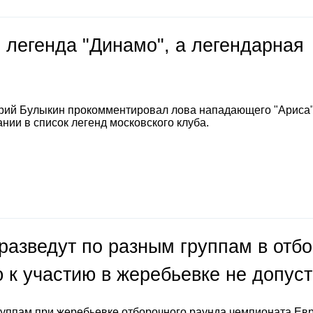
 легенда "Динамо", а легендарная
е
рий Булыкин прокомментировал лова нападающего "Ариса
нии в список легенд московского клуба.
разведут по разным группам в отб
 к участию в жеребьевке не допус
руппам при жеребьевке отборочного раунда чемпионата Ев