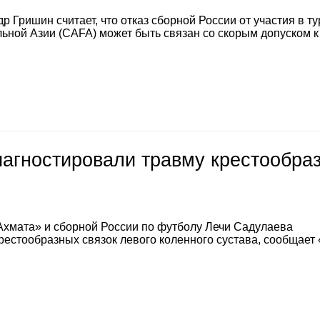
 Гришин считает, что отказ сборной России от участия в т
ной Азии (CAFA) может быть связан со скорым допуском к
иагностировали травму крестообра
Ахмата» и сборной России по футболу Лечи Садулаева
естообразных связок левого коленного сустава, сообщает