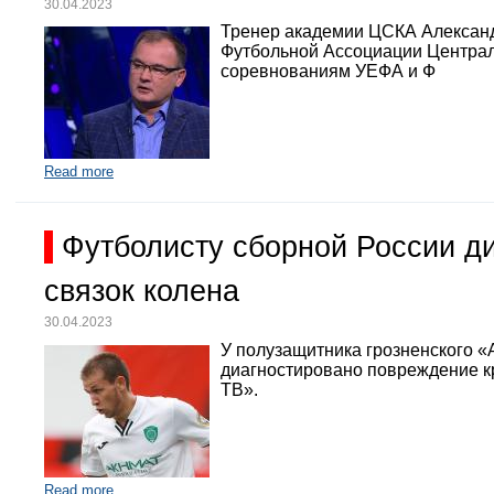
30.04.2023
Тренер академии ЦСКА Александр
Футбольной Ассоциации Централь
соревнованиям УЕФА и Ф
Read more
Футболисту сборной России д
связок колена
30.04.2023
У полузащитника грозненского «
диагностировано повреждение кр
ТВ».
Read more