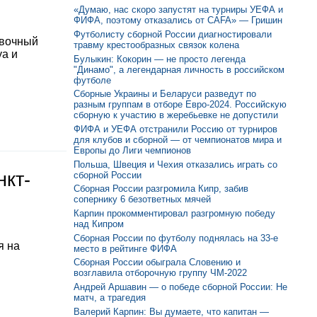
«Думаю, нас скоро запустят на турниры УЕФА и
ФИФА, поэтому отказались от CAFA» — Гришин
Футболисту сборной России диагностировали
овочный
травму крестообразных связок колена
уа и
Булыкин: Кокорин — не просто легенда
"Динамо", а легендарная личность в российском
футболе
Сборные Украины и Беларуси разведут по
разным группам в отборе Евро-2024. Российскую
сборную к участию в жеребьевке не допустили
ФИФА и УЕФА отстранили Россию от турниров
для клубов и сборной — от чемпионатов мира и
Европы до Лиги чемпионов
Польша, Швеция и Чехия отказались играть со
нкт-
сборной России
Сборная России разгромила Кипр, забив
сопернику 6 безответных мячей
Карпин прокомментировал разгромную победу
над Кипром
Сборная России по футболу поднялась на 33-е
я на
место в рейтинге ФИФА
Сборная России обыграла Словению и
возглавила отборочную группу ЧМ-2022
Андрей Аршавин — о победе сборной России: Не
матч, а трагедия
Валерий Карпин: Вы думаете, что капитан —