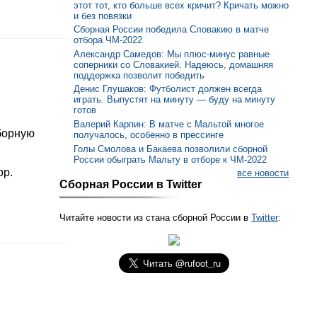
этот тот, кто больше всех кричит? Кричать можно
и без повязки
Сборная России победила Словакию в матче
отбора ЧМ-2022
Александр Самедов: Мы плюс-минус равные
соперники со Словакией. Надеюсь, домашняя
поддержка позволит победить
Денис Глушаков: Футболист должен всегда
играть. Выпустят на минуту — буду на минуту
готов
Валерий Карпин: В матче с Мальтой многое
борную
получалось, особенно в прессинге
Голы Смолова и Бакаева позволили сборной
России обыграть Мальту в отборе к ЧМ-2022
ор.
все новости
Сборная России в Twitter
Читайте новости из стана сборной России в
Twitter
: