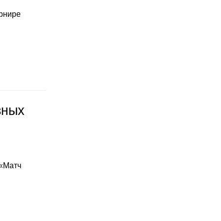
урнире
зных
 «Матч