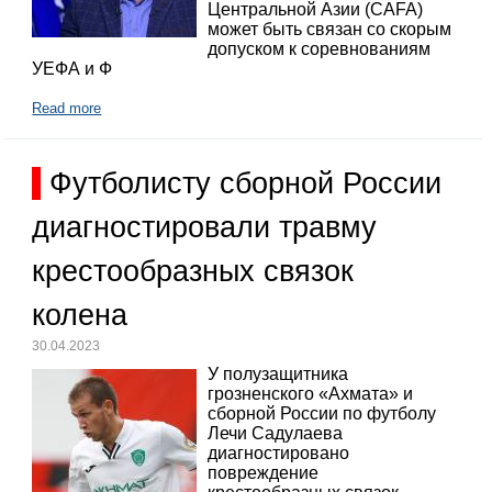
Центральной Азии (CAFA)
может быть связан со скорым
допуском к соревнованиям
УЕФА и Ф
Read more
Футболисту сборной России
диагностировали травму
крестообразных связок
колена
30.04.2023
У полузащитника
грозненского «Ахмата» и
сборной России по футболу
Лечи Садулаева
диагностировано
повреждение