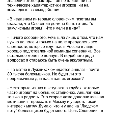
значения этого фактора - он не влияет ни на
технические характеристики игроков, ни на
командные взаимодействия.
- В недавнем интервью словенским газетам вы
сказали, что Словения должна быть готова "к
закулисным играм". Что имели в виду?
- Ничего особенного. Речь шла лишь о том, что нам
нужно на поле и только на поле преодолеть все
сложности, которые ждут нас в России в лице
хорошо подготовленной команды соперника. Все
остальное меня не волнует. В подобного рода
вопросах я стараюсь быть очень аккуратным.
- На матче в Лужниках ожидается аншлаг - почти
80 тысяч болельщиков. Не будет ли это
непривычным для вас и ваших игроков?
- Некоторые из них выступают в клубах, которые
часто играют на больших стадионах. Аншлаг нам
только в радость. Это скорее даже дополнительная
мотивация - приехать в Москву и увидеть такой
интерес к матчу. Думаю, что и у нас на "Людском
врту" болельщиков будет много. Цель Словении - в