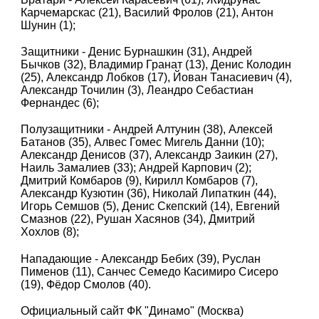
Карчемарскас (21), Василий Фролов (21), Антон
Шунин (1);
Защитники - Денис Бурнашкин (31), Андрей
Бычков (32), Владимир Гранат (13), Денис Колодин
(25), Александр Лобков (17), Йован Танасиевич (4),
Александр Точилин (3), Леандро Себастиан
Фернандес (6);
Полузащитники - Андрей Алтунин (38), Алексей
Батанов (35), Алвес Гомес Мигель Данни (10);
Александр Денисов (37), Александр Заикин (27),
Наиль Замалиев (33); Андрей Карпович (2);
Дмитрий Комбаров (9), Кирилл Комбаров (7),
Александр Кузютин (36), Николай Липаткин (44),
Игорь Семшов (5), Денис Скепский (14), Евгений
Смазнов (22), Рушан Хасянов (34), Дмитрий
Хохлов (8);
Нападающие - Александр Бебих (39), Руслан
Пименов (11), Санчес Семедо Касимиро Сисеро
(19), Фёдор Смолов (40).
Официальный сайт ФК "Динамо" (Москва)