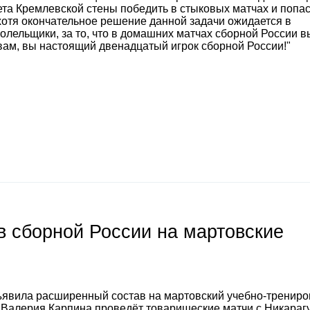
та Кремлевской стены победить в стыковых матчах и попас
отя окончательное решение данной задачи ожидается в
лельщики, за то, что в домашних матчах сборной России в
вам, вы настоящий двенадцатый игрок сборной России!"
 сборной России на мартовские
явила расширенный состав на мартовский учебно-тренир
а Валерия Карпина проведёт товарищеские матчи с Никараг