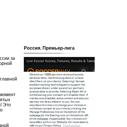
Россия. Премьер-лига
ссии за
борной
 главной
 момент
нятых
! Это
го
дной