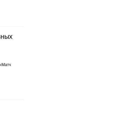
зных
 «Матч