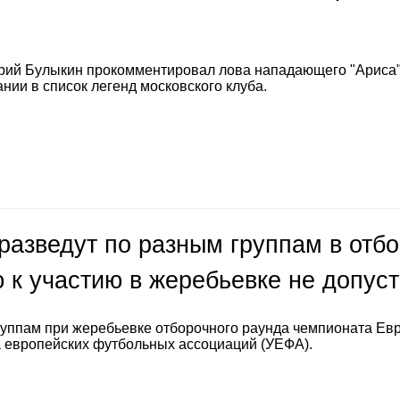
е
рий Булыкин прокомментировал лова нападающего "Ариса
нии в список легенд московского клуба.
разведут по разным группам в отб
 к участию в жеребьевке не допус
руппам при жеребьевке отборочного раунда чемпионата Ев
а европейских футбольных ассоциаций (УЕФА).