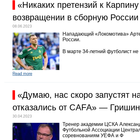
«Никаких претензий к Карпину
возвращении в сборную России
08.06.2023
Нападающий «Локомотива» Арте
России.
В марте 34-летний футболист не
Read more
«Думаю, нас скоро запустят 
отказались от CAFA» — Гришин
30.04.2023
Тренер академии ЦСКА Александр
Футбольной Ассоциации Централь
соревнованиям УЕФА и Ф