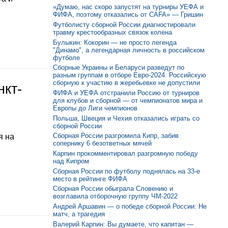
«Думаю, нас скоро запустят на турниры УЕФА и
ФИФА, поэтому отказались от CAFA» — Гришин
Футболисту сборной России диагностировали
травму крестообразных связок колена
Булыкин: Кокорин — не просто легенда
"Динамо", а легендарная личность в российском
футболе
Сборные Украины и Беларуси разведут по
разным группам в отборе Евро-2024. Российскую
сборную к участию в жеребьевке не допустили
нкт-
ФИФА и УЕФА отстранили Россию от турниров
для клубов и сборной — от чемпионатов мира и
Европы до Лиги чемпионов
Польша, Швеция и Чехия отказались играть со
сборной России
Сборная России разгромила Кипр, забив
я на
сопернику 6 безответных мячей
Карпин прокомментировал разгромную победу
над Кипром
Сборная России по футболу поднялась на 33-е
место в рейтинге ФИФА
Сборная России обыграла Словению и
возглавила отборочную группу ЧМ-2022
Андрей Аршавин — о победе сборной России: Не
матч, а трагедия
Валерий Карпин: Вы думаете, что капитан —