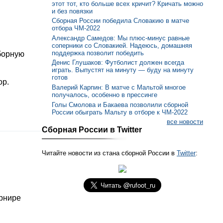
этот тот, кто больше всех кричит? Кричать можно
и без повязки
Сборная России победила Словакию в матче
отбора ЧМ-2022
Александр Самедов: Мы плюс-минус равные
соперники со Словакией. Надеюсь, домашняя
поддержка позволит победить
борную
Денис Глушаков: Футболист должен всегда
играть. Выпустят на минуту — буду на минуту
готов
ор.
Валерий Карпин: В матче с Мальтой многое
получалось, особенно в прессинге
Голы Смолова и Бакаева позволили сборной
России обыграть Мальту в отборе к ЧМ-2022
все новости
Сборная России в Twitter
Читайте новости из стана сборной России в
Twitter
:
урнире