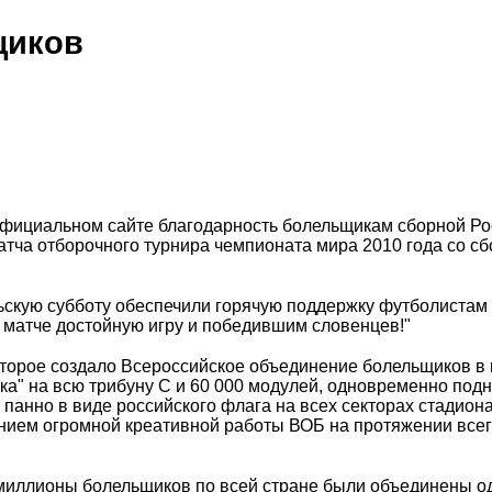
щиков
официальном сайте благодарность болельщикам сборной Ро
атча отборочного турнира чемпионата мира 2010 года со с
ьскую субботу обеспечили горячую поддержку футболистам
 матче достойную игру и победившим словенцев!"
которое создало Всероссийское объединение болельщиков в
ка" на всю трибуну С и 60 000 модулей, одновременно под
панно в виде российского флага на всех секторах стадиона
нием огромной креативной работы ВОБ на протяжении все
 миллионы болельщиков по всей стране были объединены о