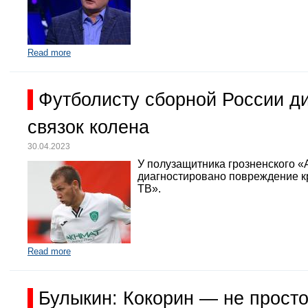
Read more
Футболисту сборной России д
связок колена
30.04.2023
У полузащитника грозненского «
диагностировано повреждение кр
ТВ».
Read more
Булыкин: Кокорин — не просто