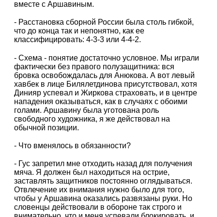
вместе с Аршавиным.
- Расстановка сборной России была столь гибкой,
что до конца так и непонятно, как ее
классифицировать: 4-3-3 или 4-4-2.
- Схема - понятие достаточно условное. Мы играли
фактически без правого полузащитника: вся
бровка освобождалась для Анюкова. А вот левый
хавбек в лице Билялетдинова присутствовал, хотя
Динияр успевал и Жиркова страховать, и в центре
нападения оказываться, как в случаях с обоими
голами. Аршавину была уготована роль
свободного художника, я же действовал на
обычной позиции.
- Что вменялось в обязанности?
- Гус запретил мне отходить назад для получения
мяча. Я должен был находиться на острие,
заставлять защитников постоянно оглядываться.
Отвлечение их внимания нужно было для того,
чтобы у Аршавина оказались развязаны руки. Но
словенцы действовали в обороне так строго и
внимательно, что и меня успевали блокировать, и