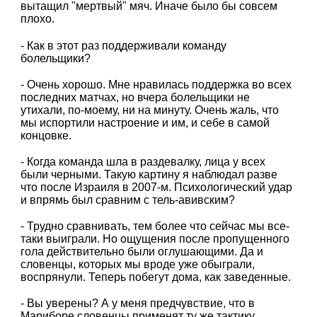
вытащил "мертвый" мяч. Иначе было бы совсем
плохо.
- Как в этот раз поддерживали команду
болельщики?
- Очень хорошо. Мне нравилась поддержка во всех
последних матчах, но вчера болельщики не
утихали, по-моему, ни на минуту. Очень жаль, что
мы испортили настроение и им, и себе в самой
концовке.
- Когда команда шла в раздевалку, лица у всех
были черными. Такую картину я наблюдал разве
что после Израиля в 2007-м. Психологический удар
и впрямь был сравним с тель-авивским?
- Трудно сравнивать, тем более что сейчас мы все-
таки выиграли. Но ощущения после пропущенного
гола действительно были оглушающими. Да и
словенцы, которых мы вроде уже обыграли,
воспрянули. Теперь побегут дома, как заведенные.
- Вы уверены? А у меня предчувствие, что в
Мариборе словенцы применят ту же тактику,