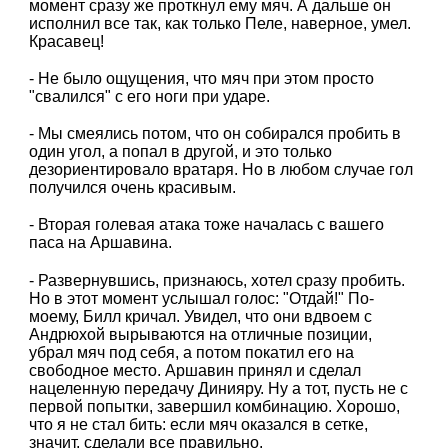
момент сразу же проткнул ему мяч. А дальше он
исполнил все так, как только Пеле, наверное, умел.
Красавец!
- Не было ощущения, что мяч при этом просто
"свалился" с его ноги при ударе.
- Мы смеялись потом, что он собирался пробить в
один угол, а попал в другой, и это только
дезориентировало вратаря. Но в любом случае гол
получился очень красивым.
- Вторая голевая атака тоже началась с вашего
паса на Аршавина.
- Развернувшись, признаюсь, хотел сразу пробить.
Но в этот момент услышал голос: "Отдай!" По-
моему, Билл кричал. Увидел, что они вдвоем с
Андрюхой вырываются на отличные позиции,
убрал мяч под себя, а потом покатил его на
свободное место. Аршавин принял и сделал
нацеленную передачу Динияру. Ну а тот, пусть не с
первой попытки, завершил комбинацию. Хорошо,
что я не стал бить: если мяч оказался в сетке,
значит, сделали все правильно.