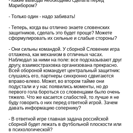
- Какие выводы необходимо сделать перед
Марибором?
- Только один - надо забивать!
- Теперь, когда вы отлично знаете словенских
защитников, сделать это будет проще? Можете
сформулировать их сильные и слабые стороны?
- Они сильны командой. У сборной Словении игра
отлажена, как механизм в отличных часах.
Наблюдал за ними на поле: все подсказывают друг
другу, взаимостраховка организована прекрасно.
Всей обороной командует центральный защитник:
слушаясь его, партнеры синхронно сдвигаются
вправо-влево. Может, во втором тайме они
подустали и у нас появились моменты, но до
первого гола бороться со словенцами было очень
тяжело. Что же касается слабостей, то лучше я не
буду говорить о них перед ответной игрой. Зачем
давать информацию сопернику?
- В ответной игре главная задача российской
сборной будет лежать в футбольной плоскости или
в психологической?