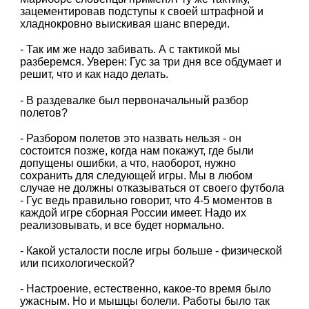
зацементировав подступы к своей штрафной и
хладнокровно выискивая шанс впереди.
- Так им же надо забивать. А с тактикой мы
разберемся. Уверен: Гус за три дня все обдумает и
решит, что и как надо делать.
- В раздевалке был первоначальный разбор
полетов?
- Разбором полетов это назвать нельзя - он
состоится позже, когда нам покажут, где были
допущены ошибки, а что, наоборот, нужно
сохранить для следующей игры. Мы в любом
случае не должны отказываться от своего футбола
- Гус ведь правильно говорит, что 4-5 моментов в
каждой игре сборная России имеет. Надо их
реализовывать, и все будет нормально.
- Какой усталости после игры больше - физической
или психологической?
- Настроение, естественно, какое-то время было
ужасным. Но и мышцы болели. Работы было так