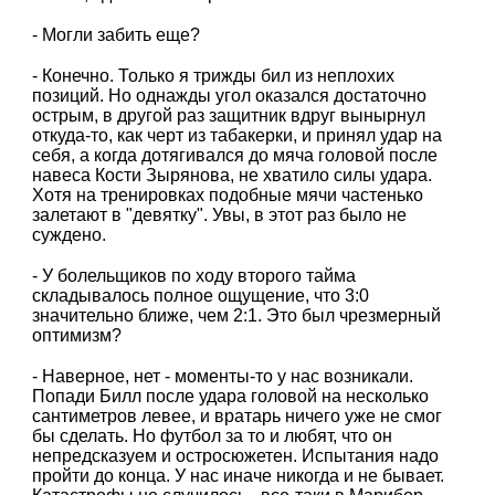
- Могли забить еще?
- Конечно. Только я трижды бил из неплохих
позиций. Но однажды угол оказался достаточно
острым, в другой раз защитник вдруг вынырнул
откуда-то, как черт из табакерки, и принял удар на
себя, а когда дотягивался до мяча головой после
навеса Кости Зырянова, не хватило силы удара.
Хотя на тренировках подобные мячи частенько
залетают в "девятку". Увы, в этот раз было не
суждено.
- У болельщиков по ходу второго тайма
складывалось полное ощущение, что 3:0
значительно ближе, чем 2:1. Это был чрезмерный
оптимизм?
- Наверное, нет - моменты-то у нас возникали.
Попади Билл после удара головой на несколько
сантиметров левее, и вратарь ничего уже не смог
бы сделать. Но футбол за то и любят, что он
непредсказуем и остросюжетен. Испытания надо
пройти до конца. У нас иначе никогда и не бывает.