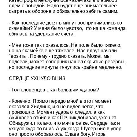
Катастрофы не случилось - все-таки в Марибор
едем с победой. Надо будет еще внимательнее
сыграть в обороне и обязательно забить самим.
- Как последние десять минут воспринимались со
скамейки? У меня было чувство, что наша команда
сбилась на удержание счета.
- Мне тоже так показалось. На поле было тяжело,
но на скамейке еще тяжелее. Нас вдруг начали
"возить". Почему - трудно сказать. Может, мы
подсели, может, соперник нашел скрытые резервы,
но последние минуты тянулись крайне медленно.
СЕРДЦЕ УХНУЛО ВНИЗ
- Гол словенцев стал большим ударом?
- Конечно. Прямо передо мной в этот момент
оказался Хиддинк, и я не видел четко, что
произошло. Момент удара отследил, а как
Акинфеев отбил и как Печник добивал, уже нет.
Обнаружил только, что мяч в сетке. Сердце так и
ухнуло куда-то вниз. А уж когда Шулер бил в упор,
оно просто оборвалось. Слава богу, Игорь