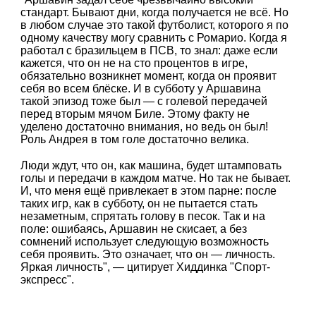
стандарт. Бывают дни, когда получается не всё. Но
в любом случае это такой футболист, которого я по
одному качеству могу сравнить с Ромарио. Когда я
работал с бразильцем в ПСВ, то знал: даже если
кажется, что он не на сто процентов в игре,
обязательно возникнет момент, когда он проявит
себя во всем блёске. И в субботу у Аршавина
такой эпизод тоже был — с голевой передачей
перед вторым мячом Биле. Этому факту не
уделено достаточно внимания, но ведь он был!
Роль Андрея в том голе достаточно велика.
Люди ждут, что он, как машина, будет штамповать
голы и передачи в каждом матче. Но так не бывает.
И, что меня ещё привлекает в этом парне: после
таких игр, как в субботу, он не пытается стать
незаметным, спрятать голову в песок. Так и на
поле: ошибаясь, Аршавин не скисает, а без
сомнений использует следующую возможность
себя проявить. Это означает, что он — личность.
Яркая личность", — цитирует Хиддинка "Спорт-
экспресс".