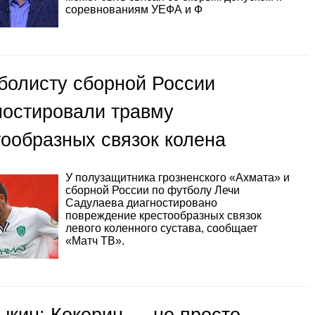
соревнованиям УЕФА и Ф
болисту сборной России
ностировали травму
тообразных связок колена
У полузащитника грозненского «Ахмата» и
сборной России по футболу Лечи
Садулаева диагностировано
повреждение крестообразных связок
левого коленного сустава, сообщает
«Матч ТВ».
ыкин: Кокорин — не просто