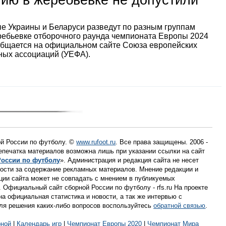
тию в жеребьевке не допустили
е Украины и Беларуси разведут по разным группам
ребьевке отборочного раунда чемпионата Европы 2024
общается на официальном сайте Союза европейских
ных ассоциаций (УЕФА).
ой России по футболу. ©
www.rufoot.ru
. Все права защищены. 2006 -
репечатка материалов возможна лишь при указании ссылки на сайт
России по футболу
». Администрация и редакция сайта не несет
ности за содержание рекламных материалов. Мнение редакции и
ции сайта может не совпадать с мнением в публикуемых
 Официальный сайт сборной России по футболу - rfs.ru На проекте
а официальная статистика и новости, а так же интервью с
Для решения каких-либо вопросов воспользуйтесь
обратной связью
.
рной
|
Календарь игр
|
Чемпионат Европы 2020
|
Чемпионат Мира