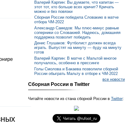
Валерий Карпин: Вы думаете, что капитан —
этот тот, кто больше всех кричит? Кричать
можно и без повязки
Сборная России победила Словакию в матче
отбора ЧМ-2022
Александр Самедов: Мы плюс-минус равные
соперники со Словакией. Надеюсь, домашняя
поддержка позволит победить
Денис Глушаков: Футболист должен всегда
играть. Выпустят на минуту — буду на минуту
готов
Валерий Карпин: В матче с Мальтой многое
урнире
получалось, особенно в прессинге
Голы Смолова и Бакаева позволили сборной
России обыграть Мальту в отборе к ЧМ-2022
все новости
Сборная России в Twitter
Читайте новости из стана сборной России в
Twitter
:
зных