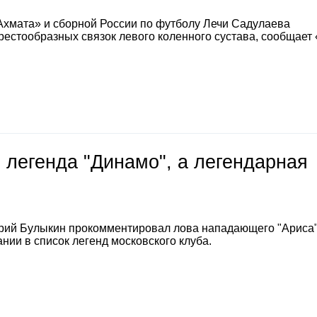
Ахмата» и сборной России по футболу Лечи Садулаева
естообразных связок левого коленного сустава, сообщает
 легенда "Динамо", а легендарная
е
рий Булыкин прокомментировал лова нападающего "Ариса
нии в список легенд московского клуба.