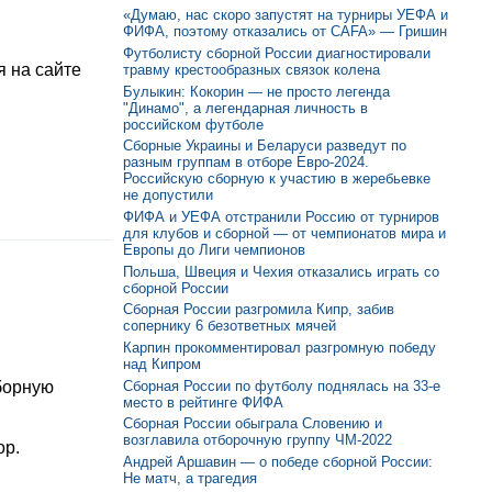
«Думаю, нас скоро запустят на турниры УЕФА и
ФИФА, поэтому отказались от CAFA» — Гришин
Футболисту сборной России диагностировали
 на сайте
травму крестообразных связок колена
Булыкин: Кокорин — не просто легенда
"Динамо", а легендарная личность в
российском футболе
Сборные Украины и Беларуси разведут по
разным группам в отборе Евро-2024.
Российскую сборную к участию в жеребьевке
не допустили
ФИФА и УЕФА отстранили Россию от турниров
для клубов и сборной — от чемпионатов мира и
Европы до Лиги чемпионов
Польша, Швеция и Чехия отказались играть со
сборной России
Сборная России разгромила Кипр, забив
сопернику 6 безответных мячей
Карпин прокомментировал разгромную победу
над Кипром
Сборная России по футболу поднялась на 33-е
борную
место в рейтинге ФИФА
Сборная России обыграла Словению и
возглавила отборочную группу ЧМ-2022
ор.
Андрей Аршавин — о победе сборной России:
Не матч, а трагедия