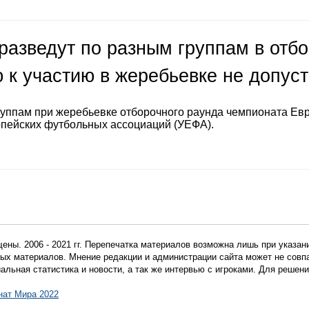
разведут по разным группам в отб
 к участию в жеребьевке не допус
руппам при жеребьевке отборочного раунда чемпионата Ев
опейских футбольных ассоциаций (УЕФА).
ены. 2006 - 2021 гг. Перепечатка материалов возможна лишь при указан
мных материалов. Мнение редакции и администрации сайта может не сов
иальная статистика и новости, а так же интервью с игроками. Для реше
нат Мира 2022