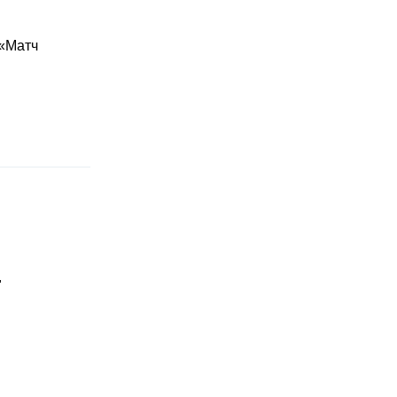
 «Матч
"