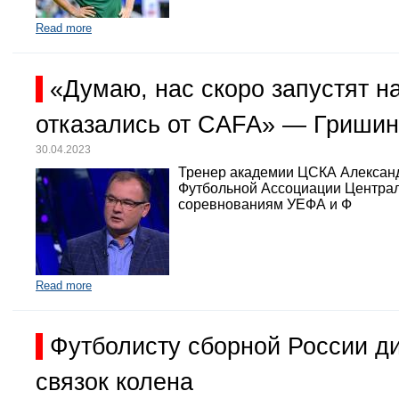
Read more
«Думаю, нас скоро запустят 
отказались от CAFA» — Гришин
30.04.2023
Тренер академии ЦСКА Александр
Футбольной Ассоциации Централь
соревнованиям УЕФА и Ф
Read more
Футболисту сборной России д
связок колена