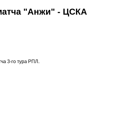
атча "Анжи" - ЦСКА
а 3-го тура РПЛ.