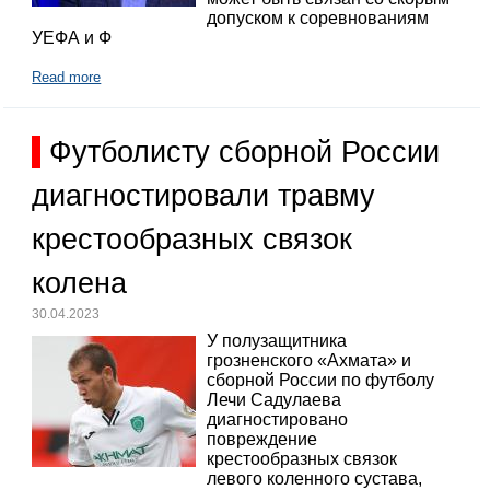
допуском к соревнованиям
УЕФА и Ф
Read more
Футболисту сборной России
диагностировали травму
крестообразных связок
колена
30.04.2023
У полузащитника
грозненского «Ахмата» и
сборной России по футболу
Лечи Садулаева
диагностировано
повреждение
крестообразных связок
левого коленного сустава,