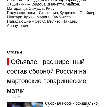
Защитники – Кордоба, Дзанетти, Майкон,
Матерацци, Самуэль, Киву
Полузащитники – Станкович, Куарежма, Снайдер,
Мунтари, Крхин, Марига, Камбьяссо
Нападающие – Это'О, Милито, Пандев,
Арнаутович
Статьи
Объявлен расширенный
состав сборной России на
мартовские товарищеские
матчи
11.03.2026
Сборная России официально