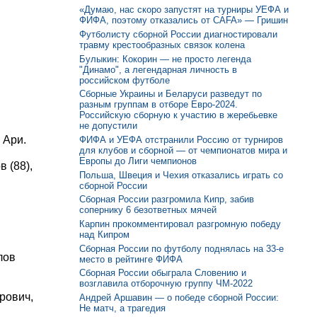
«Думаю, нас скоро запустят на турниры УЕФА и
ФИФА, поэтому отказались от CAFA» — Гришин
Футболисту сборной России диагностировали
травму крестообразных связок колена
Булыкин: Кокорин — не просто легенда
"Динамо", а легендарная личность в
российском футболе
Сборные Украины и Беларуси разведут по
разным группам в отборе Евро-2024.
Российскую сборную к участию в жеребьевке
не допустили
 Ари.
ФИФА и УЕФА отстранили Россию от турниров
для клубов и сборной — от чемпионатов мира и
Европы до Лиги чемпионов
в (88),
Польша, Швеция и Чехия отказались играть со
сборной России
Сборная России разгромила Кипр, забив
сопернику 6 безответных мячей
Карпин прокомментировал разгромную победу
над Кипром
Сборная России по футболу поднялась на 33-е
лов
место в рейтинге ФИФА
Сборная России обыграла Словению и
возглавила отборочную группу ЧМ-2022
рович,
Андрей Аршавин — о победе сборной России:
Не матч, а трагедия