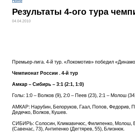
Home
Результаты 4-ого тура чемп
04.04.2010
Премьер-лига. 4-й тур. «Локомотив» победил «Динамо
Чемпионат России . 4-й тур
Амкар – Сибирь – 3:1 (2:1, 1:0)
Голы: 1:0 – Волков (9), 2:0 – Пеев (23), 2:1 – Молош (34)
АМКАР: Нарубин, Белоруков, Гаал, Попов, Федорив, Пе
Дедечко, Волков, Кушев.
СИБИРЬ: Солосин, Климавичюс, Филипенко, Молош, Вы
(Савенас, 73), Антипенко (Дегтярев, 55), Близнюк.