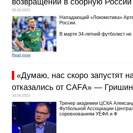
возвращении в сборную России
08.06.2023
Нападающий «Локомотива» Арте
России.
В марте 34-летний футболист не
Read more
«Думаю, нас скоро запустят 
отказались от CAFA» — Гришин
30.04.2023
Тренер академии ЦСКА Александр
Футбольной Ассоциации Централь
соревнованиям УЕФА и Ф