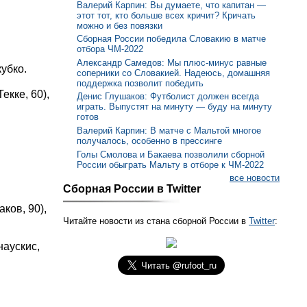
Валерий Карпин: Вы думаете, что капитан —
этот тот, кто больше всех кричит? Кричать
можно и без повязки
Сборная России победила Словакию в матче
отбора ЧМ-2022
Александр Самедов: Мы плюс-минус равные
убко.
соперники со Словакией. Надеюсь, домашняя
поддержка позволит победить
екке, 60),
Денис Глушаков: Футболист должен всегда
играть. Выпустят на минуту — буду на минуту
готов
Валерий Карпин: В матче с Мальтой многое
получалось, особенно в прессинге
Голы Смолова и Бакаева позволили сборной
России обыграть Мальту в отборе к ЧМ-2022
все новости
Сборная России в Twitter
ков, 90),
Читайте новости из стана сборной России в
Twitter
:
наускис,