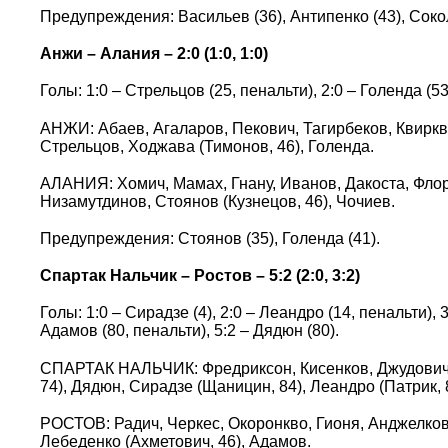
Предупреждения: Васильев (36), Антипенко (43), Сокол
Анжи – Алания – 2:0 (1:0, 1:0)
Голы: 1:0 – Стрельцов (25, пенальти), 2:0 – Голенда (53
АНЖИ: Абаев, Агаларов, Пекович, Тагирбеков, Квиркве
Стрельцов, Ходжава (Тимонов, 46), Голенда.
АЛАНИЯ: Хомич, Мамах, Гнану, Иванов, Дакоста, Флорес
Низамутдинов, Стоянов (Кузнецов, 46), Чочиев.
Предупреждения: Стоянов (35), Голенда (41).
Спартак Нальчик – Ростов – 5:2 (2:0, 3:2)
Голы: 1:0 – Сирадзе (4), 2:0 – Леандро (14, пенальти), 
Адамов (80, пенальти), 5:2 – Дядюн (80).
СПАРТАК НАЛЬЧИК: Фредриксон, Кисенков, Джудович,
74), Дядюн, Сирадзе (Щаницин, 84), Леандро (Патрик, 
РОСТОВ: Радич, Черкес, Окоронкво, Гионя, Анджелкович
Лебеденко (Ахметович, 46), Адамов.