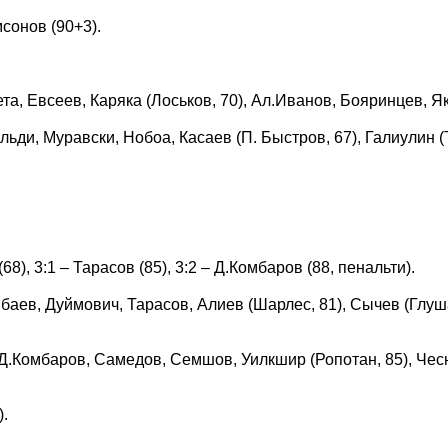
сонов (90+3).
та, Евсеев, Каряка (Лоськов, 70), Ал.Иванов, Бояринцев, Як
ди, Муравски, Нобоа, Касаев (П. Быстров, 67), Галиулин (Т
.
(68), 3:1 – Тарасов (85), 3:2 – Д.Комбаров (88, пенальти).
ев, Дуймович, Тарасов, Алиев (Шарлес, 81), Сычев (Глуша
Д.Комбаров, Самедов, Семшов, Уилкшир (Ропотан, 85), Чес
).