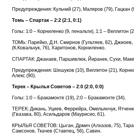
Предупреждения: Кульчий (27), Маляров (79), Гацкан (
Томь – Спартак – 2:2 (2:1, 0:1)
Голы: 1:0 – Корниленко (9, пенальти), 1:1 – Веллитон (29
ТОМЬ: Парейко, Д.Н. Смирнов (Гультяев, 82), Джиоев,
(К.Ковальчук, 76), Харитонов, Корниленко.
СПАРТАК: Джанаев, Паршивлюк, Йиранек, Сухи, Макеев
Предупреждения: Шешуков (10), Веллитон (21), Корнилен
Алекс (90).
Терек – Крылья Советов – 2:0 (2:0, 0:0)
Голы: 1:0 – Бракамонте (19), 2:0 – Бракамонте (34).
ТЕРЕК: Дикань, Уциев, Феррейра, Омельянчук, Ятченко
(Гвазава, 80), Асильдаров (Маурисио, 61).
КРЫЛЬЯ СОВЕТОВ: Цыган, Дрмич (Алхазов, 75), Тарано
Самсонов, Ткачев (Ставпец, 56), Савин.