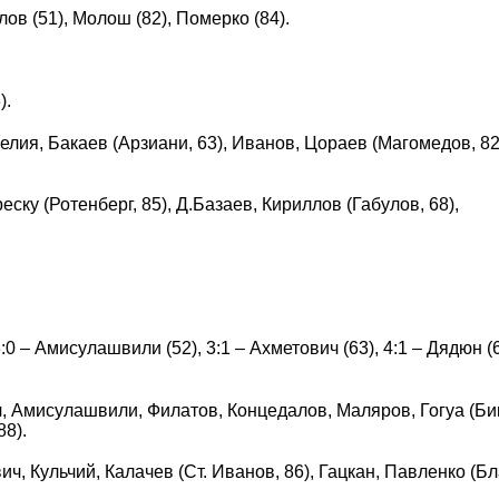
ов (51), Молош (82), Померко (84).
).
лия, Бакаев (Арзиани, 63), Иванов, Цораев (Магомедов, 82
ку (Ротенберг, 85), Д.Базаев, Кириллов (Габулов, 68),
3:0 – Амисулашвили (52), 3:1 – Ахметович (63), 4:1 – Дядюн (6
 Амисулашвили, Филатов, Концедалов, Маляров, Гогуа (Би
88).
, Кульчий, Калачев (Ст. Иванов, 86), Гацкан, Павленко (Бла