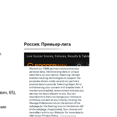
Россия. Премьер-лига
.
ич, 65),
нин