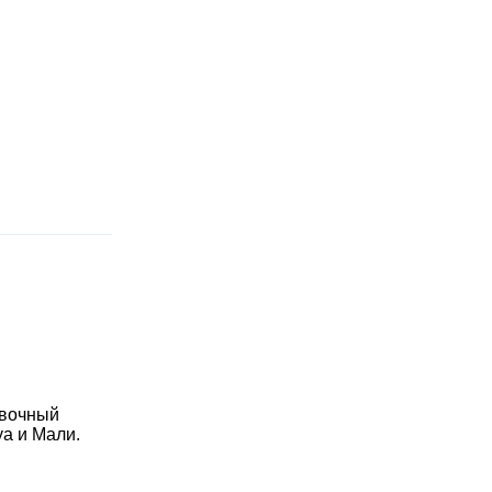
овочный
уа и Мали.