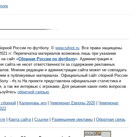
more
борной России по футболу. ©
www.rufoot.ru
. Все права защищены.
 2021 гг. Перепечатка материалов возможна лишь при указании
 на сайт «
Сборная России по футболу
». Администрация и
ия сайта не несет ответственности за содержание рекламных
алов. Мнение редакции и администрации сайта может не совпадать
ием в публикуемых материалах. Официальный сайт сборной России
болу - rfs.ru На проекте представлена официальная статистика и
и, а так же интервью с игроками. Для решения каких-либо вопросов
ьзуйтесь
обратной связью
.
 сборной
|
Календарь игр
|
Чемпионат Европы 2020
|
Чемпионат
022
кте
|
Карта сайта
|
Ссылки
|
Размещение рекламы
|
Обратная связь