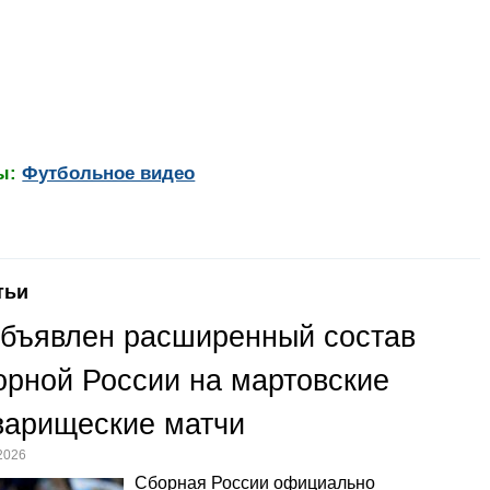
ы:
Футбольное видео
тьи
бъявлен расширенный состав
орной России на мартовские
варищеские матчи
2026
Сборная России официально