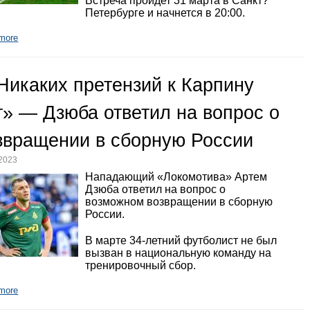
Встреча пройдет 31 марта в Санкт?
Петербурге и начнется в 20:00.
more
Никаких претензий к Карпину
т» — Дзюба ответил на вопрос о
звращении в сборную России
.2023
Нападающий «Локомотива» Артем
Дзюба ответил на вопрос о
возможном возвращении в сборную
России.
В марте 34-летний футболист не был
вызван в национальную команду на
тренировочный сбор.
more