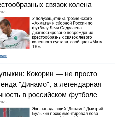
естообразных связок колена
.2023
У полузащитника грозненского
«Ахмата» и сборной России по
футболу Лечи Садулаева
диагностировано повреждение
крестообразных связок левого
коленного сустава, сообщает «Матч
ТВ».
more
улыкин: Кокорин — не просто
генда "Динамо", а легендарная
чность в российском футболе
.2023
Экс-нападающий "Динамо" Дмитрий
Булыкин прокомментировал лова