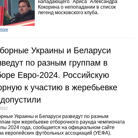
нападающего "Ариса" Александра
Кокорина о непопадании в список
легенд московского клуба.
more
борные Украины и Беларуси
зведут по разным группам в
боре Евро-2024. Российскую
орную к участию в жеребьевке
 допустили
.2022
рные Украины и Беларуси разведут по разным
ппам при жеребьевке отборочного раунда чемпионата
пы 2024 года, сообщается на официальном сайте
а европейских футбольных ассоциаций (УЕФА).