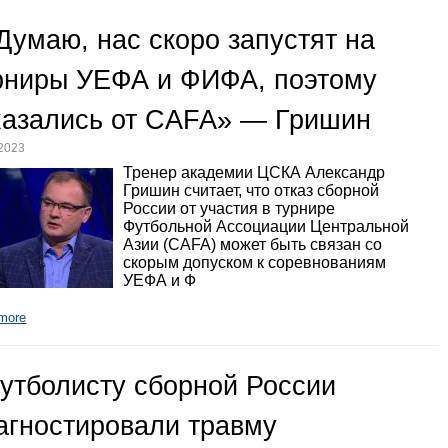
Думаю, нас скоро запустят на
рниры УЕФА и ФИФА, поэтому
казались от CAFA» — Гришин
.2023
Тренер академии ЦСКА Александр
Гришин считает, что отказ сборной
России от участия в турнире
Футбольной Ассоциации Центральной
Азии (CAFA) может быть связан со
скорым допуском к соревнованиям
УЕФА и Ф
more
утболисту сборной России
агностировали травму