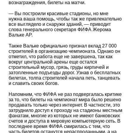
вознаграждения, билеты на матчи.
— Вы построили красивые стадионы, но мне
нужна ваша помощь, чтобы так же привлекательно
все выглядело и снаружи зданий, — приводит
слова генерального секретаря ФИФА Жерома
Вальке AP.
Также Вальке официально признал вклад 27 000
строителей в организацию чемпионата. Однако он
отметил, что работа еще не завершена, так как
вокруг центральной арены еще остался
строительный мусор, грязь, груды кирпичей и
затопленные подъезды дорог. Узнав о бесплатных
билетах, толпа строителей начала петь, танцевать
и славить своих богов.
Напомним, что ФИФА не раз подвергалась критике
за то, что билеты на чемпионат мира было решено
продавать только через интернет. В частности, это
затруднило доступ к проходу на стадионы местным
фанатам, многие из которых не имеют банковских
счетов и доступа в мировую компьютерную сеть. В
последнее время ФИФА смирилась с тем, что
часть билетов останутся нераспроданными, а на