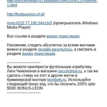
http://soccerjumbo-o2.blogspot.com/2009/12/channel-
1.html
http://footpassion.ch.tt/
mms://222.77.190.24/cctv5
(проигрыватель Windows
Media Player)
Все ссылки в разделе
видео-трансляции
.
Напомним, следить абсолютно за всеми матчами
можно в разделе
онлайн-результаты
, а смотреть в
разделе
видео-трансляции
.
----------------------------
Вы можете приобрести футбольную атрибутику
Лиги Чемпионов в магазине
soccershop.ru
, а так же
сделать ставку на этот и другие матчи в
букмекерской конторе
leonbets.ru
. Используйте
следующий бонус код, что бы получить 100% upto
$500: BONUS-LEON
----------------------------