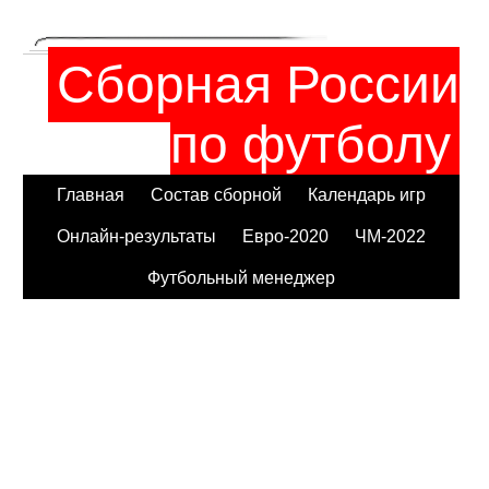
Сборная России
по футболу
Главная
Состав сборной
Календарь игр
Онлайн-результаты
Евро-2020
ЧМ-2022
Футбольный менеджер