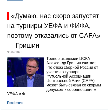
«Думаю, нас скоро запустят
на турниры УЕФА и ФИФА,
поэтому отказались от CAFA»
— Гришин
30.04.2023
Тренер академии ЦСКА
Александр Гришин считает,
что отказ сборной России от
участия в турнире
Футбольной Ассоциации
Центральной Азии (CAFA)
может быть связан со скорым
допуском к соревнованиям
УЕФА и Ф
Read more