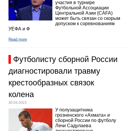
участия в турнире
Футбольной Ассоциации
Центральной Азии (CAFA)
может быть связан со скорым
допуском к соревнованиям
УЕФА и Ф
Read more
Футболисту сборной России
диагностировали травму
крестообразных связок
колена
30.04.2023
У полузащитника
грозненского «Ахмата» и
сборной России по футболу
Лечи Садулаева
диагностировано