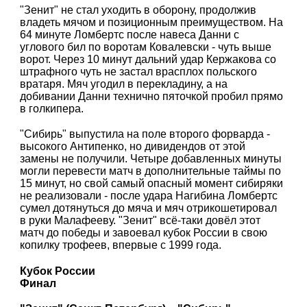
"Зенит" не стал уходить в оборону, продолжив
владеть мячом и позиционным преимуществом. На
64 минуте Ломбертс после навеса Данни с
углового бил по воротам Ковалевски - чуть выше
ворот. Через 10 минут дальний удар Кержакова со
штрафного чуть не застал врасплох польского
вратаря. Мяч угодил в перекладину, а на
добивании Данни технично пяточкой пробил прямо
в голкипера.
"Сибирь" выпустила на поле второго форварда -
высокого Антипенко, но дивидендов от этой
замены не получили. Четыре добавленных минуты
могли перевести матч в дополнительные таймы по
15 минут, но свой самый опасный момент сибиряки
не реализовали - после удара Нагибина Ломбертс
сумел дотянуться до мяча и мяч отрикошетировал
в руки Малафееву. "Зенит" всё-таки довёл этот
матч до победы и завоевал кубок России в свою
копилку трофеев, впервые с 1999 года.
Кубок России
Финал