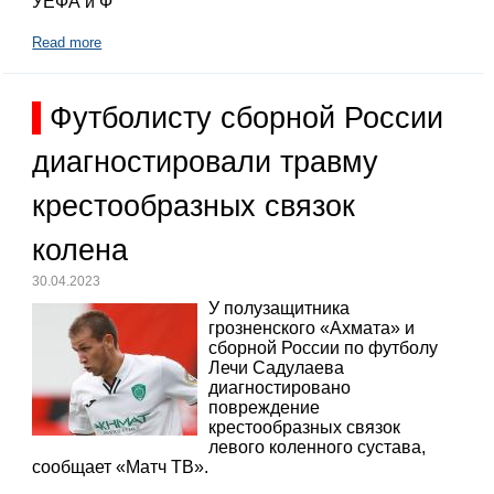
УЕФА и Ф
Read more
Футболисту сборной России
диагностировали травму
крестообразных связок
колена
30.04.2023
У полузащитника
грозненского «Ахмата» и
сборной России по футболу
Лечи Садулаева
диагностировано
повреждение
крестообразных связок
левого коленного сустава,
сообщает «Матч ТВ».