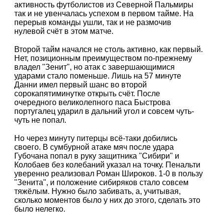
активность футболистов из Северной Пальмиры
так и не увенчалась успехом в первом тайме. На
перерыв команды ушли, так и не размочив
нулевой счёт в этом матче.
Второй тайм начался не столь активно, как первый.
Нет, позиционным преимуществом по-прежнему
владел "Зенит", но атак с завершающимися
ударами стало поменьше. Лишь на 57 минуте
Данни имел первый шанс во второй
сорокапятиминутке открыть счёт. После
очередного великолепного паса Быстрова
португалец ударил в дальний угол и совсем чуть-
чуть не попал.
Но через минуту питерцы всё-таки добились
своего. В сумбурной атаке мяч после удара
Губочана попал в руку защитника "Сибири" и
Колобаев без колебаний указал на точку. Пенальти
уверенно реализовал Роман Широков. 1-0 в пользу
"Зенита", и положение сибиряков стало совсем
тяжёлым. Нужно было забивать, а, учитывая,
сколько моментов было у них до этого, сделать это
было нелегко.