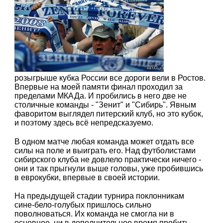
розыгрыше кубка России все дороги вели в Ростов.
Впервые на моей памяти финал проходил за
пределами МКАДа. И пробились в него две не
столичные команды - "Зенит" и "Сибирь". Явным
фаворитом выглядел питерский клуб, но это кубок,
и поэтому здесь всё непредсказуемо.
В одном матче любая команда может отдать все
силы на поле и выиграть его. Над футболистами
сибирского клуба не довлело практически ничего -
они и так прыгнули выше головы, уже пробившись
в еврокубки, впервые в своей истории.
На предыдущей стадии турнира поклонникам
сине-бело-голубых пришлось сильно
поволноваться. Их команда не смогла ни в
основное, ни в дополнительное время пробить