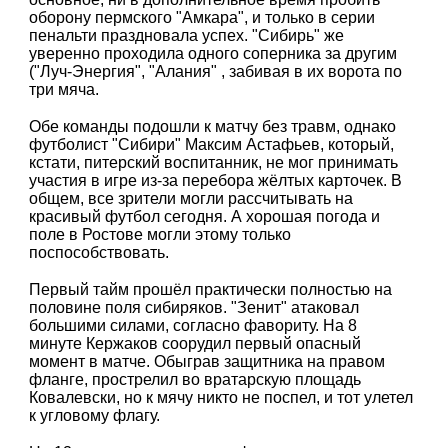
оборону пермского "Амкара", и только в серии
пенальти праздновала успех. "Сибирь" же
уверенно проходила одного соперника за другим
("Луч-Энергия", "Алания" , забивая в их ворота по
три мяча.
Обе команды подошли к матчу без травм, однако
футболист "Сибири" Максим Астафьев, который,
кстати, питерский воспитанник, не мог принимать
участия в игре из-за перебора жёлтых карточек. В
общем, все зрители могли рассчитывать на
красивый футбол сегодня. А хорошая погода и
поле в Ростове могли этому только
поспособствовать.
Первый тайм прошёл практически полностью на
половине поля сибиряков. "Зенит" атаковал
большими силами, согласно фавориту. На 8
минуте Кержаков соорудил первый опасный
момент в матче. Обыграв защитника на правом
фланге, прострелил во вратарскую площадь
Ковалевски, но к мячу никто не поспел, и тот улетел
к угловому флагу.