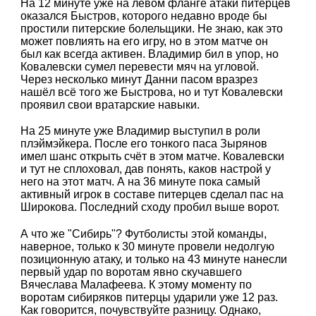
На 12 минуте уже на левом фланге атаки питерцев
оказался Быстров, которого недавно вроде бы
простили питерские болельщики. Не знаю, как это
может повлиять на его игру, но в этом матче он
был как всегда активен. Владимир бил в упор, но
Ковалевски сумел перевести мяч на угловой.
Через несколько минут Данни пасом вразрез
нашёл всё того же Быстрова, но и тут Ковалевски
проявил свои вратарские навыки.
На 25 минуте уже Владимир выступил в роли
плэймэйкера. После его тонкого паса Зырянов
имел шанс открыть счёт в этом матче. Ковалевски
и тут не сплоховал, дав понять, каков настрой у
него на этот матч. А на 36 минуте пока самый
активный игрок в составе питерцев сделал пас на
Широкова. Последний сходу пробил выше ворот.
А что же "Сибирь"? Футболисты этой команды,
наверное, только к 30 минуте провели недолгую
позиционную атаку, и только на 43 минуте нанесли
первый удар по воротам явно скучавшего
Вячеслава Малафеева. К этому моменту по
воротам сибиряков питерцы ударили уже 12 раз.
Как говорится, почувствуйте разницу. Однако,