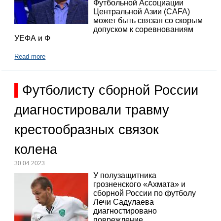
Футбольной Ассоциации
Центральной Азии (CAFA)
может быть связан со скорым
допуском к соревнованиям
УЕФА и Ф
Read more
Футболисту сборной России
диагностировали травму
крестообразных связок
колена
30.04.2023
У полузащитника
грозненского «Ахмата» и
сборной России по футболу
Лечи Садулаева
диагностировано
повреждение