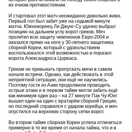
их очном противостоянии.
И стартовал этот матч неожиданно довольно живо.
Первый гол был забит уже на седьмой минуте
матча. Южнокореец Ли Джунг-Су удачно выбрал
позицию на дальнем углу ворот греков. Мяч
пролетел всю защиту чемпионов Евро-2004 и
оказался прямо на ноге у 30-летнего защитника
сборной Кореи, который с удовольствием
воспользовался этой возможностью и поразил
ворота Александроса Цорваса.
Грекам не привыкать пропускать мячи в самом
начале встречи. Однако, как действовать в этой
неприятной ситуации, они ещё не научились.
Поэтому гости из Азии продолжили проводить
острые атаки и в первом тайме могли забить ещё
как минимум один раз – на 27 минуте Пак Чу-Юнг
вышел один на один с вратарём сборной Греции,
но последний справился с ударом корейца, и мяч
опустился на верхнюю сторону сетки ворот.
Во втором тайме сборная Кореи успела отличиться
примерно в то же время от начала тайма, что и в