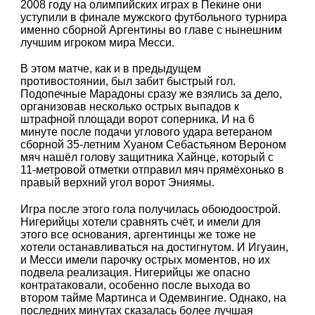
2008 году на олимпийских играх в Пекине они
уступили в финале мужского футбольного турнира
именно сборной Аргентины во главе с нынешним
лучшим игроком мира Месси.
В этом матче, как и в предыдущем
противостоянии, был забит быстрый гол.
Подопечные Марадоны сразу же взялись за дело,
организовав несколько острых выпадов к
штрафной площади ворот соперника. И на 6
минуте после подачи углового удара ветераном
сборной 35-летним Хуаном Себастьяном Вероном
мяч нашёл голову защитника Хайнце, который с
11-метровой отметки отправил мяч прямёхонько в
правый верхний угол ворот Эниямы.
Игра после этого гола получилась обоюдоострой.
Нигерийцы хотели сравнять счёт, и имели для
этого все основания, аргентинцы же тоже не
хотели останавливаться на достигнутом. И Игуаин,
и Месси имели парочку острых моментов, но их
подвела реализация. Нигерийцы же опасно
контратаковали, особенно после выхода во
втором тайме Мартинса и Одемвингие. Однако, на
последних минутах сказалась более лучшая