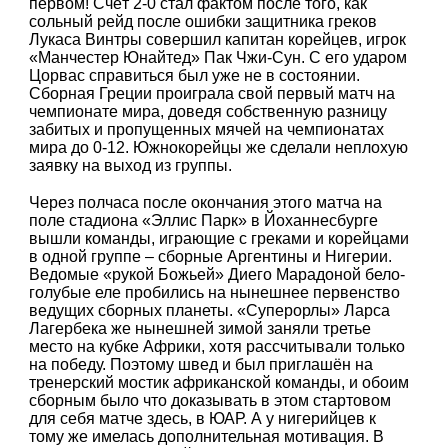
первом! Счёт 2-0 стал фактом после того, как
сольный рейд после ошибки защитника греков
Лукаса Винтры совершил капитан корейцев, игрок
«Манчестер Юнайтед» Пак Чжи-Сун. С его ударом
Цорвас справиться был уже не в состоянии.
Сборная Греции проиграла свой первый матч на
чемпионате мира, доведя собственную разницу
забитых и пропущенных мячей на чемпионатах
мира до 0-12. Южнокорейцы же сделали неплохую
заявку на выход из группы.
Через полчаса после окончания этого матча на
поле стадиона «Эллис Парк» в Йоханнесбурге
вышли команды, играющие с греками и корейцами
в одной группе – сборные Аргентины и Нигерии.
Ведомые «рукой Божьей» Диего Марадоной бело-
голубые еле пробились на нынешнее первенство
ведущих сборных планеты. «Суперорлы» Ларса
Лагербека же нынешней зимой заняли третье
место на кубке Африки, хотя рассчитывали только
на победу. Поэтому швед и был приглашён на
тренерский мостик африканской команды, и обоим
сборным было что доказывать в этом стартовом
для себя матче здесь, в ЮАР. А у нигерийцев к
тому же имелась дополнительная мотивация. В