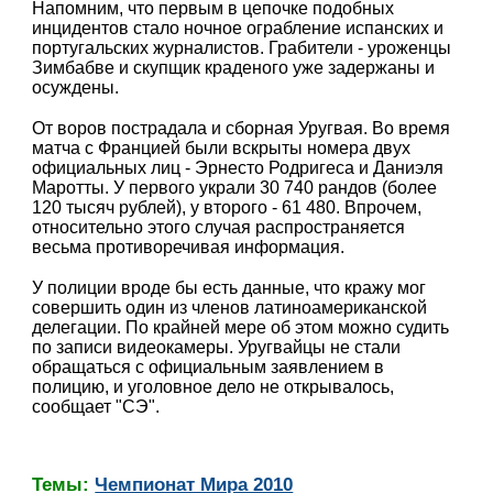
Напомним, что первым в цепочке подобных
инцидентов стало ночное ограбление испанских и
португальских журналистов. Грабители - уроженцы
Зимбабве и скупщик краденого уже задержаны и
осуждены.
От воров пострадала и сборная Уругвая. Во время
матча с Францией были вскрыты номера двух
официальных лиц - Эрнесто Родригеса и Даниэля
Маротты. У первого украли 30 740 рандов (более
120 тысяч рублей), у второго - 61 480. Впрочем,
относительно этого случая распространяется
весьма противоречивая информация.
У полиции вроде бы есть данные, что кражу мог
совершить один из членов латиноамериканской
делегации. По крайней мере об этом можно судить
по записи видеокамеры. Уругвайцы не стали
обращаться с официальным заявлением в
полицию, и уголовное дело не открывалось,
сообщает "СЭ".
Темы:
Чемпионат Мира 2010