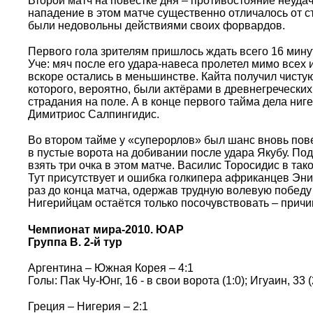
Второй матч на повестке дня – противостояние неудач
нападение в этом матче существенно отличалось от ст
были недовольны действиями своих форвардов.
Первого гола зрителям пришлось ждать всего 16 мин
Уче: мяч после его удара-навеса пролетел мимо всех 
вскоре остались в меньшинстве. Кайта получил чисту
которого, вероятно, были актёрами в древнегреческих
страдания на поле. А в конце первого тайма дела ниг
Димитриос Салпингидис.
Во втором тайме у «суперорлов» был шанс вновь пове
в пустые ворота на добивании после удара Якубу. По
взять три очка в этом матче. Василис Торосидис в так
Тут присутствует и ошибка голкипера африканцев Эни
раз до конца матча, одержав трудную волевую победу
Нигерийцам остаётся только посочувствовать – причин
Чемпионат мира-2010. ЮАР
Группа B. 2-й тур
Аргентина – Южная Корея – 4:1
Голы: Пак Чу-Юнг, 16 - в свои ворота (1:0); Игуаин, 33 (2:
Греция – Нигерия – 2:1