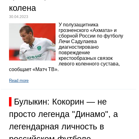
колена
30.04.2023
У полузащитника
грозненского «Ахмата» и
сборной России по футболу
Лечи Садулаева
диагностировано
повреждение
крестообразных связок
левого коленного сустава,
сообщает «Матч ТВ».
Read more
Булыкин: Кокорин — не
просто легенда "Динамо", а
легендарная личность в
российском футболе