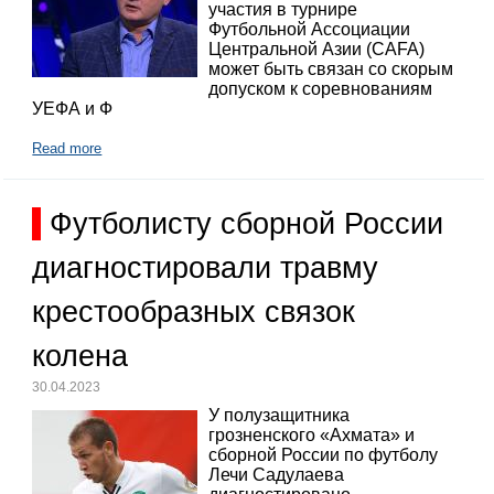
участия в турнире
Футбольной Ассоциации
Центральной Азии (CAFA)
может быть связан со скорым
допуском к соревнованиям
УЕФА и Ф
Read more
Футболисту сборной России
диагностировали травму
крестообразных связок
колена
30.04.2023
У полузащитника
грозненского «Ахмата» и
сборной России по футболу
Лечи Садулаева