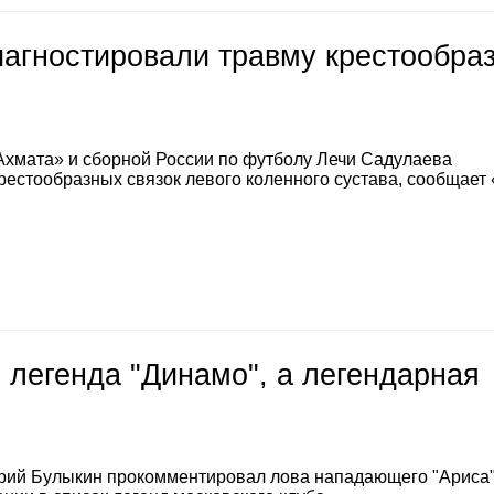
иагностировали травму крестообра
Ахмата» и сборной России по футболу Лечи Садулаева
естообразных связок левого коленного сустава, сообщает
 легенда "Динамо", а легендарная
е
рий Булыкин прокомментировал лова нападающего "Ариса