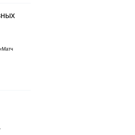
зных
 «Матч
"