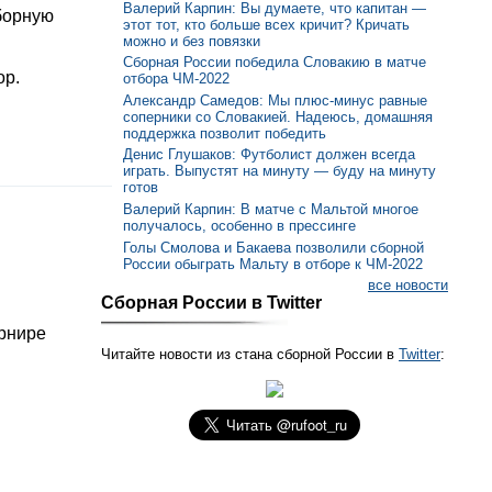
Валерий Карпин: Вы думаете, что капитан —
борную
этот тот, кто больше всех кричит? Кричать
можно и без повязки
Сборная России победила Словакию в матче
ор.
отбора ЧМ-2022
Александр Самедов: Мы плюс-минус равные
соперники со Словакией. Надеюсь, домашняя
поддержка позволит победить
Денис Глушаков: Футболист должен всегда
играть. Выпустят на минуту — буду на минуту
готов
Валерий Карпин: В матче с Мальтой многое
получалось, особенно в прессинге
Голы Смолова и Бакаева позволили сборной
России обыграть Мальту в отборе к ЧМ-2022
все новости
Сборная России в Twitter
урнире
Читайте новости из стана сборной России в
Twitter
: