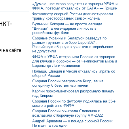
«Думаю, нас скоро запустят на турниры УЕФА и
ФИФА, поэтому отказались от CAFA» — Гришин
Футболисту сборной России диагностировали
травму крестообразных связок колена
нкт-
Булыкин: Кокорин — не просто легенда
"Динамо", а легендарная личность в
российском футболе
Сборные Украины и Беларуси разведут по
разным группам в отборе Евро-2024.
Российскую сборную к участию в жеребьевке
 на сайте
не допустили
ФИФА и УЕФА отстранили Россию от турниров
для клубов и сборной — от чемпионатов мира и
Европы до Лиги чемпионов
Польша, Швеция и Чехия отказались играть со
сборной России
Сборная России разгромила Кипр, забив
сопернику 6 безответных мячей
Карпин прокомментировал разгромную победу
над Кипром
Сборная России по футболу поднялась на 33-е
место в рейтинге ФИФА
Сборная России обыграла Словению и
возглавила отборочную группу ЧМ-2022
Андрей Аршавин — о победе сборной России:
Не матч, а трагедия