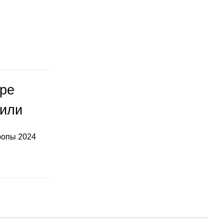
оре
тили
ропы 2024