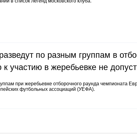
нии в список легенд московского клуба.
разведут по разным группам в отб
 к участию в жеребьевке не допус
руппам при жеребьевке отборочного раунда чемпионата Ев
опейских футбольных ассоциаций (УЕФА).