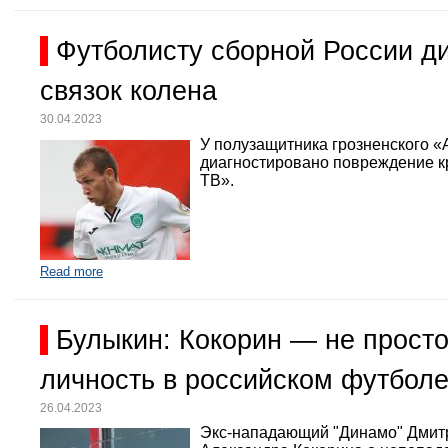
Футболисту сборной России д
связок колена
30.04.2023
У полузащитника грозненского «
диагностировано повреждение кр
ТВ».
Read more
Булыкин: Кокорин — не просто
личность в российском футбол
26.04.2023
Экс-нападающий "Динамо" Дмит