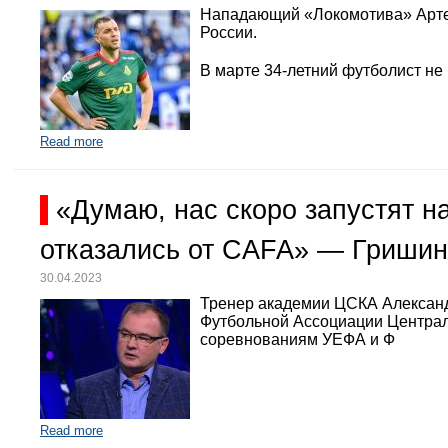
Нападающий «Локомотива» Арте
России.
В марте 34-летний футболист не
Read more
«Думаю, нас скоро запустят 
отказались от CAFA» — Гришин
30.04.2023
Тренер академии ЦСКА Александр
Футбольной Ассоциации Централь
соревнованиям УЕФА и Ф
Read more