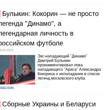
Булыкин: Кокорин — не просто
легенда "Динамо", а
легендарная личность в
российском футболе
6.04.2023
Экс-нападающий "Динамо"
Дмитрий Булыкин
прокомментировал лова
нападающего "Ариса" Александра
Кокорина о непопадании в список
легенд московского клуба.
Read more
Сборные Украины и Беларуси