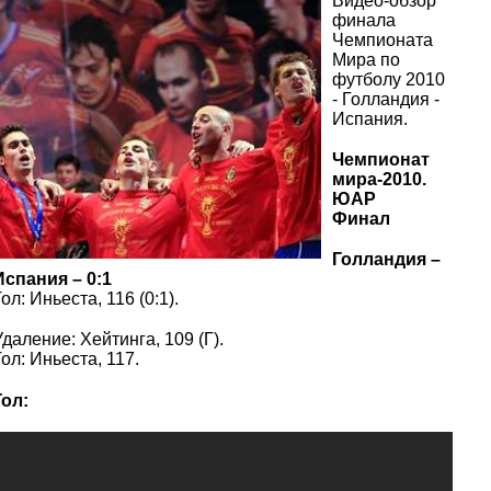
Видео-обзор
финала
Чемпионата
Мира по
футболу 2010
- Голландия -
Испания.
Чемпионат
мира-2010.
ЮАР
Финал
Голландия –
Испания – 0:1
Гол: Иньеста, 116 (0:1).
Удаление: Хейтинга, 109 (Г).
Гол: Иньеста, 117.
Гол: