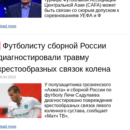
Центральной Азии (CAFA) может
быть связан со скорым допуском к
соревнованиям УЕФА и Ф
Read more
Футболисту сборной России
диагностировали травму
крестообразных связок колена
0.04.2023
У полузащитника грозненского
«Ахмата» и сборной России по
футболу Лечи Садулаева
диагностировано повреждение
крестообразных связок левого
коленного сустава, сообщает
«Матч ТВ».
Read more