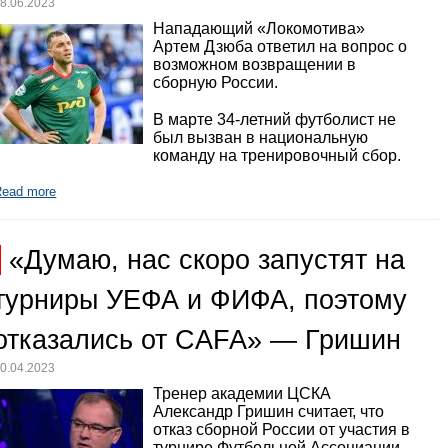
8.06.2023
Нападающий «Локомотива»
Артем Дзюба ответил на вопрос о
возможном возвращении в
сборную России.
В марте 34-летний футболист не
был вызван в национальную
команду на тренировочный сбор.
Read more
«Думаю, нас скоро запустят на
турниры УЕФА и ФИФА, поэтому
отказались от CAFA» — Гришин
0.04.2023
Тренер академии ЦСКА
Александр Гришин считает, что
отказ сборной России от участия в
турнире Футбольной Ассоциации