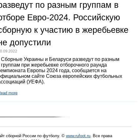
разведут по разным группам в
отборе Евро-2024. Российскую
сборную к участию в жеребьевке
не допустили
0.09.2022
Сборные Украины и Беларуси разведут по разным
группам при жеребьевке отборочного раунда
чемпионата Европы 2024 года, сообщается на
официальном сайте Союза европейских футбольных
ассоциаций (УЕФА).
Read more
йт сборной России по футболу. ©
www.rufoot.ru
. Все права