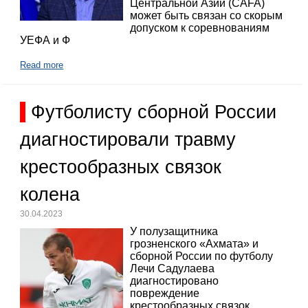
Центральной Азии (CAFA)
может быть связан со скорым
допуском к соревнованиям
УЕФА и Ф
Read more
Футболисту сборной России
диагностировали травму
крестообразных связок
колена
30.04.2023
У полузащитника
грозненского «Ахмата» и
сборной России по футболу
Лечи Садулаева
диагностировано
повреждение
крестообразных связок