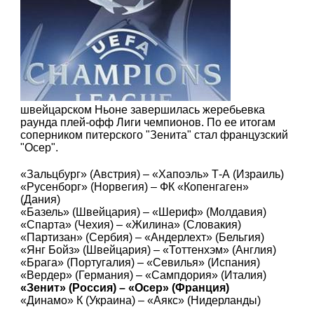
швейцарском Ньоне завершилась жеребьевка
раунда плей-офф Лиги чемпионов. По ее итогам
соперником питерского "Зенита" стал французский
"Осер".
«Зальцбург» (Австрия) – «Хапоэль» Т-А (Израиль)
«Русенборг» (Норвегия) – ФК «Копенгаген»
(Дания)
«Базель» (Швейцария) – «Шериф» (Молдавия)
«Спарта» (Чехия) – «Жилина» (Словакия)
«Партизан» (Сербия) – «Андерлехт» (Бельгия)
«Янг Бойз» (Швейцария) – «Тоттенхэм» (Англия)
«Брага» (Португалия) – «Севилья» (Испания)
«Вердер» (Германия) – «Сампдория» (Италия)
«Зенит» (Россия) – «Осер» (Франция)
«Динамо» К (Украина) – «Аякс» (Нидерланды)