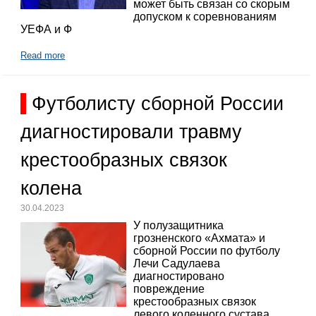
может быть связан со скорым
допуском к соревнованиям
УЕФА и Ф
Read more
Футболисту сборной России
диагностировали травму
крестообразных связок
колена
30.04.2023
У полузащитника
грозненского «Ахмата» и
сборной России по футболу
Лечи Садулаева
диагностировано
повреждение
крестообразных связок
левого коленного сустава,