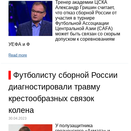
Тренер академии ЦСКА
Александр Гришин считает,
что отказ сборной России от
участия в турнире
Футбольной Ассоциации
Центральной Азии (CAFA)
может быть связан со скорым
допуском к соревнованиям
УЕФА и Ф
Read more
Футболисту сборной России
диагностировали травму
крестообразных связок
колена
30.04.2023
У полузащитника
грозненского «Ахмата» и