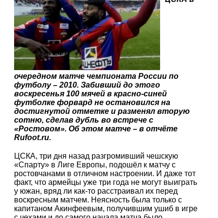
очередном матче чемпионата России по
футболу – 2010. Забивший до этого
воскресенья 100 мячей в красно-синей
футболке форвард не остановился на
достигнутой отметке и разменял вторую
сотню, сделав дубль во встрече с
«Ростовом». Об этом матче – в отчёте
Rufoot.ru.
ЦСКА, три дня назад разгромивший чешскую
«Спарту» в Лиге Европы, подошёл к матчу с
ростовчанами в отличном настроении. И даже тот
факт, что армейцы уже три года не могут выиграть
у южан, вряд ли как-то расстраивал их перед
воскресным матчем. Неясность была только с
капитаном Акинфеевым, получившим ушиб в игре
с чехами и до самого начала матча было