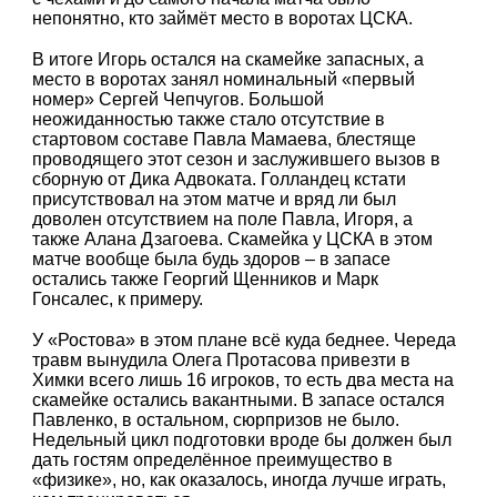
непонятно, кто займёт место в воротах ЦСКА.
В итоге Игорь остался на скамейке запасных, а
место в воротах занял номинальный «первый
номер» Сергей Чепчугов. Большой
неожиданностью также стало отсутствие в
стартовом составе Павла Мамаева, блестяще
проводящего этот сезон и заслужившего вызов в
сборную от Дика Адвоката. Голландец кстати
присутствовал на этом матче и вряд ли был
доволен отсутствием на поле Павла, Игоря, а
также Алана Дзагоева. Скамейка у ЦСКА в этом
матче вообще была будь здоров – в запасе
остались также Георгий Щенников и Марк
Гонсалес, к примеру.
У «Ростова» в этом плане всё куда беднее. Череда
травм вынудила Олега Протасова привезти в
Химки всего лишь 16 игроков, то есть два места на
скамейке остались вакантными. В запасе остался
Павленко, в остальном, сюрпризов не было.
Недельный цикл подготовки вроде бы должен был
дать гостям определённое преимущество в
«физике», но, как оказалось, иногда лучше играть,