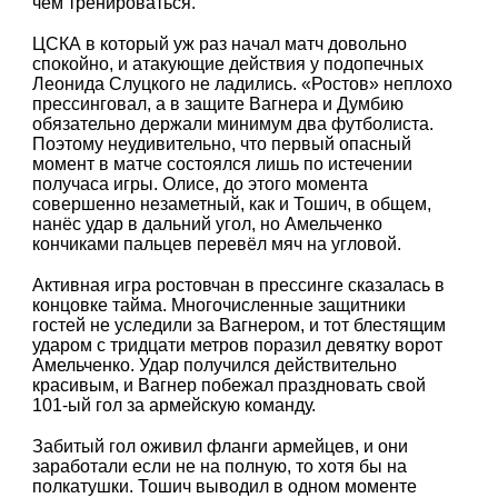
чем тренироваться.
ЦСКА в который уж раз начал матч довольно
спокойно, и атакующие действия у подопечных
Леонида Слуцкого не ладились. «Ростов» неплохо
прессинговал, а в защите Вагнера и Думбию
обязательно держали минимум два футболиста.
Поэтому неудивительно, что первый опасный
момент в матче состоялся лишь по истечении
получаса игры. Олисе, до этого момента
совершенно незаметный, как и Тошич, в общем,
нанёс удар в дальний угол, но Амельченко
кончиками пальцев перевёл мяч на угловой.
Активная игра ростовчан в прессинге сказалась в
концовке тайма. Многочисленные защитники
гостей не уследили за Вагнером, и тот блестящим
ударом с тридцати метров поразил девятку ворот
Амельченко. Удар получился действительно
красивым, и Вагнер побежал праздновать свой
101-ый гол за армейскую команду.
Забитый гол оживил фланги армейцев, и они
заработали если не на полную, то хотя бы на
полкатушки. Тошич выводил в одном моменте