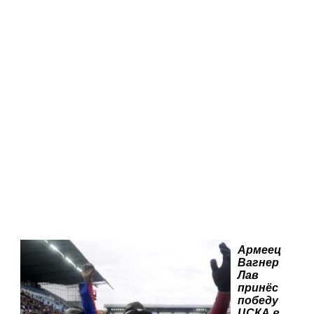
Армеец
Вагнер
Лав
принёс
победу
ЦСКА в