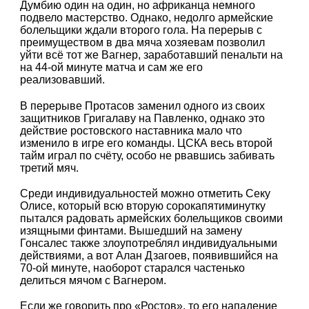
Думбию один на один, но африканца немного
подвело мастерство. Однако, недолго армейские
болельщики ждали второго гола. На перерыв с
преимуществом в два мяча хозяевам позволил
уйти всё тот же Вагнер, заработавший пенальти на
на 44-ой минуте матча и сам же его
реализовавший.
В перерыве Протасов заменил одного из своих
защитников Григалаву на Павленко, однако это
действие ростовского наставника мало что
изменило в игре его команды. ЦСКА весь второй
тайм играл по счёту, особо не рвавшись забивать
третий мяч.
Среди индивидуальностей можно отметить Секу
Олисе, который всю вторую сорокапятиминутку
пытался радовать армейских болельщиков своими
изящными финтами. Вышедший на замену
Гонсалес также злоупотреблял индивидуальными
действиями, а вот Алан Дзагоев, появившийся на
70-ой минуте, наоборот старался частенько
делиться мячом с Вагнером.
Если же говорить про «Ростов», то его нападение