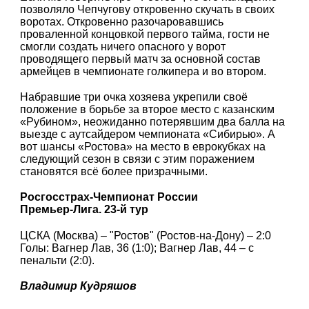
позволяло Чепчугову откровенно скучать в своих
воротах. Откровенно разочаровавшись
проваленной концовкой первого тайма, гости не
смогли создать ничего опасного у ворот
проводящего первый матч за основной состав
армейцев в чемпионате голкипера и во втором.
Набравшие три очка хозяева укрепили своё
положение в борьбе за второе место с казанским
«Рубином», неожиданно потерявшим два балла на
выезде с аутсайдером чемпионата «Сибирью». А
вот шансы «Ростова» на место в еврокубках на
следующий сезон в связи с этим поражением
становятся всё более призрачными.
Росгосстрах-Чемпионат России
Премьер-Лига. 23-й тур
ЦСКА (Москва) – "Ростов" (Ростов-на-Дону) – 2:0
Голы: Вагнер Лав, 36 (1:0); Вагнер Лав, 44 – с
пенальти (2:0).
Владимир Кудряшов