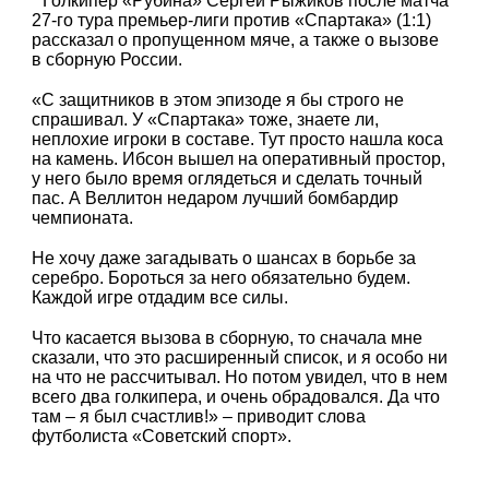
Голкипер «Рубина» Сергей Рыжиков после матча
27-го тура премьер-лиги против «Спартака» (1:1)
рассказал о пропущенном мяче, а также о вызове
в сборную России.
«С защитников в этом эпизоде я бы строго не
спрашивал. У «Спартака» тоже, знаете ли,
неплохие игроки в составе. Тут просто нашла коса
на камень. Ибсон вышел на оперативный простор,
у него было время оглядеться и сделать точный
пас. А Веллитон недаром лучший бомбардир
чемпионата.
Не хочу даже загадывать о шансах в борьбе за
серебро. Бороться за него обязательно будем.
Каждой игре отдадим все силы.
Что касается вызова в сборную, то сначала мне
сказали, что это расширенный список, и я особо ни
на что не рассчитывал. Но потом увидел, что в нем
всего два голкипера, и очень обрадовался. Да что
там – я был счастлив!» – приводит слова
футболиста «Советский спорт».