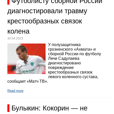
Футболисту сборной России
диагностировали травму
крестообразных связок
колена
30.04.2023
У полузащитника
грозненского «Ахмата» и
сборной России по футболу
Лечи Садулаева
диагностировано
повреждение
крестообразных связок
левого коленного сустава,
сообщает «Матч ТВ».
Read more
Булыкин: Кокорин — не