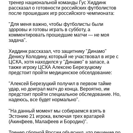
тренер национальной команды Гус Хиддинк
рассказал о готовности российских футболистов
после прошедших игр российского чемпионата:
"Для меня важно, чтобы футболисты были
здоровы и готовы играть в субботу, а
комментировать прошедшие матчи — не моя
задача".
Хиддинк рассказал, что защитнику "Динамо"
Денису Колодину, который не участвовал в игре с
ЦСКА, хотя находился у "Динамо" в запасе, а
также игроку ЦСКА Алексею Березуцкому
предстоит пройти медицинское обселдование:
"Алексей Березуцкий получил в первом тайме
удар, но доиграл матч до конца. Вероятно, им
предстоит пройти специальное обследование. Но,
надеюсь, все будет нормально".
"На данный момент мы собираемся взять в
Эстонию 21 игрока, включая трех вратарей
(Акинфеев, Малафеев и Бородин)".
Тренер сборной России объяснил, что решение по