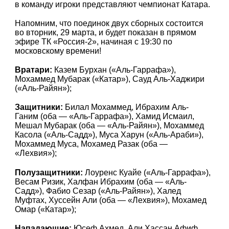
в команду игроки представляют чемпионат Катара.
Напомним, что поединок двух сборных состоится
во вторник, 29 марта, и будет показан в прямом
эфире ТК «Россия-2», начиная с 19:30 по
московскому времени!
Вратари:
Казем Бурхан («Аль-Гаррафа»),
Мохаммед Мубарак («Катар»), Сауд Аль-Хаджири
(«Аль-Райян»);
Защитники:
Билал Мохаммед, Ибрахим Аль-
Ганим (оба — «Аль-Гаррафа»), Хамид Исмаил,
Мешал Мубарак (оба — «Аль-Райян»), Мохаммед
Касола («Аль-Садд»), Муса Харун («Аль-Араби»),
Мохаммед Муса, Мохамед Разак (оба —
«Лехвия»);
Полузащитники:
Лоуренс Куайе («Аль-Гаррафа»),
Весам Ризик, Халфан Ибрахим (оба — «Аль-
Садд»), Фабио Сезар («Аль-Райян»), Халед
Муфтах, Хуссейн Али (оба — «Лехвия»), Мохамед
Омар («Катар»);
Нападающие:
Юсеф Ахмед, Али Хассан Афиф