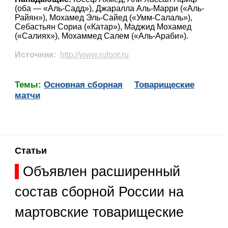
(оба — «Аль-Садд»), Джаралла Аль-Марри («Аль-
Райян»), Мохамед Эль-Сайед («Умм-Салаль»),
Себастьян Сориа («Катар»), Маджид Мохамед
(«Салиях»), Мохаммед Салем («Аль-Араби»).
Источник:
http://www.rufoot.ru
Темы:
Основная сборная
Товарищеские
матчи
Статьи
Объявлен расширенный
состав сборной России на
мартовские товарищеские