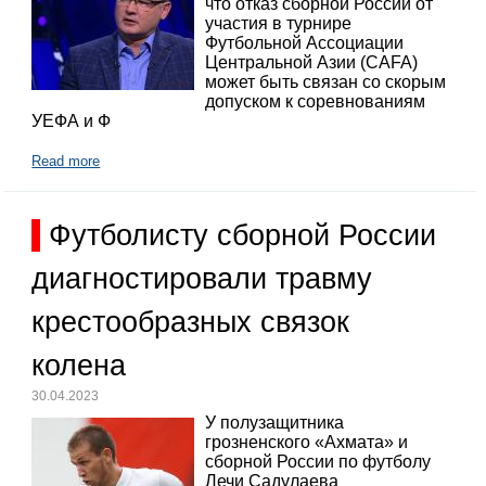
что отказ сборной России от
участия в турнире
Футбольной Ассоциации
Центральной Азии (CAFA)
может быть связан со скорым
допуском к соревнованиям
УЕФА и Ф
Read more
Футболисту сборной России
диагностировали травму
крестообразных связок
колена
30.04.2023
У полузащитника
грозненского «Ахмата» и
сборной России по футболу
Лечи Садулаева