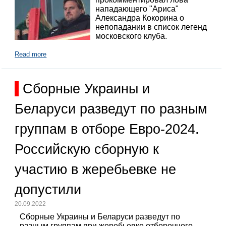
нападающего "Ариса"
Александра Кокорина о
непопадании в список легенд
московского клуба.
Read more
Сборные Украины и
Беларуси разведут по разным
группам в отборе Евро-2024.
Российскую сборную к
участию в жеребьевке не
допустили
20.09.2022
Сборные Украины и Беларуси разведут по
разным группам при жеребьевке отборочного