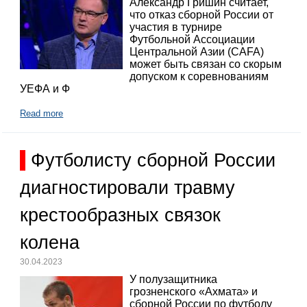
Александр Гришин считает,
что отказ сборной России от
участия в турнире
Футбольной Ассоциации
Центральной Азии (CAFA)
может быть связан со скорым
допуском к соревнованиям
УЕФА и Ф
Read more
Футболисту сборной России
диагностировали травму
крестообразных связок
колена
30.04.2023
У полузащитника
грозненского «Ахмата» и
сборной России по футболу