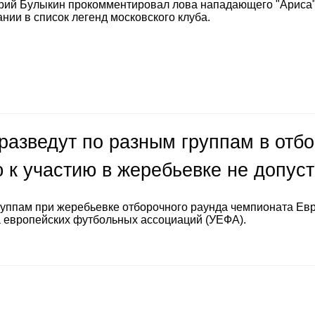
рий Булыкин прокомментировал лова нападающего "Ариса
нии в список легенд московского клуба.
разведут по разным группам в отб
 к участию в жеребьевке не допус
руппам при жеребьевке отборочного раунда чемпионата Ев
а европейских футбольных ассоциаций (УЕФА).