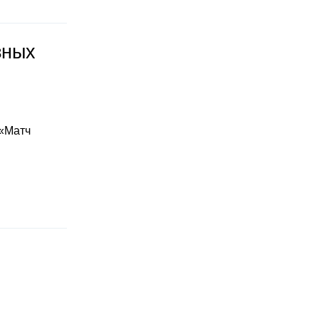
зных
 «Матч