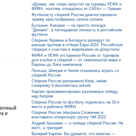
«Думаю, нас скоро запустят на турниры УЕФА и
ФИФА, поэтому отказались от CAFA» — Гришин
Футболисту сборной России диагностировали
травму крестообразных связок колена
Булыкин: Кокорин — не просто легенда
"Динамо", а легендарная личность в российском
футболе
Сборные Украины и Беларуси разведут по
разным группам в отборе Евро-2024. Российскую
сборную к участию в жеребьевке не допустили
ФИФА и УЕФА отстранили Россию от турниров
для клубов и сборной — от чемпионатов мира и
Европы до Лиги чемпионов
Польша, Швеция и Чехия отказались играть со
сборной России
Сборная России разгромила Кипр, забив
сопернику 6 безответных мячей
Карпин прокомментировал разгромную победу
над Кипром
Сборная России по футболу поднялась на 33-е
место в рейтинге ФИФА
овочный
Сборная России обыграла Словению и
уа и
возглавила отборочную группу ЧМ-2022
Андрей Аршавин — о победе сборной России: Не
матч, а трагедия
Валерий Карпин: Вы думаете, что капитан —