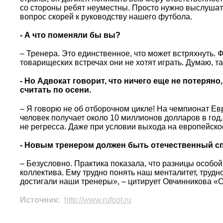
со стороны ребят неуместны. Просто нужно выслушать 
вопрос скорей к руководству нашего футбола.
- А что поменяли бы вы?
– Тренера. Это единственное, что может встряхнуть. 
товарищеских встречах они не хотят играть. Думаю, та
- Но Адвокат говорит, что ничего еще не потерян
считать по осени.
– Я говорю не об отборочном цикле! На чемпионат Ев
человек получает около 10 миллионов долларов в год,
не регресса. Даже при условии выхода на европейско
- Новым тренером должен быть отечественный с
– Безусловно. Практика показала, что разницы особой
коллектива. Ему трудно понять наш менталитет, трудно
достигали наши тренеры», – цитирует Овчинникова «С
Источник:
http://www.rufoot.ru