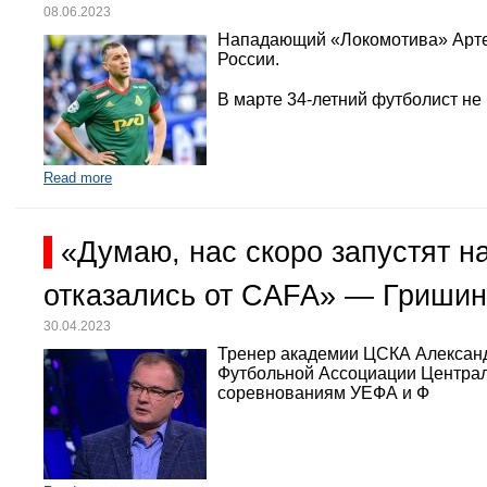
08.06.2023
Нападающий «Локомотива» Арте
России.
В марте 34-летний футболист не
Read more
«Думаю, нас скоро запустят 
отказались от CAFA» — Гришин
30.04.2023
Тренер академии ЦСКА Александр
Футбольной Ассоциации Централь
соревнованиям УЕФА и Ф