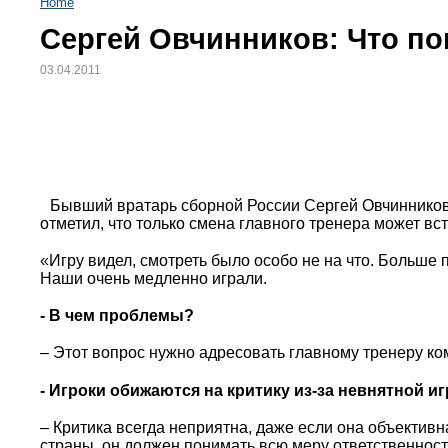
Home
Сергей Овчинников: Что по
03.04.2011
Бывший вратарь сборной России Сергей Овчинников 
отметил, что только смена главного тренера может вс
«Игру видел, смотреть было особо не на что. Больше 
Наши очень медленно играли.
- В чем проблемы?
– Этот вопрос нужно адресовать главному тренеру ко
- Игроки обижаются на критику из-за невнятной 
– Критика всегда неприятна, даже если она объективна
страны, он должен понимать всю меру ответственности