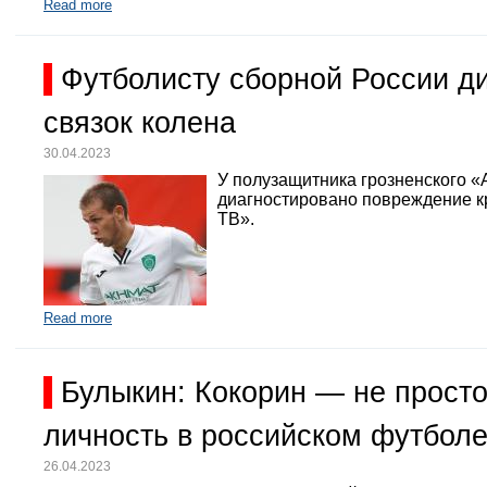
Read more
Футболисту сборной России д
связок колена
30.04.2023
У полузащитника грозненского «
диагностировано повреждение кр
ТВ».
Read more
Булыкин: Кокорин — не просто
личность в российском футбол
26.04.2023