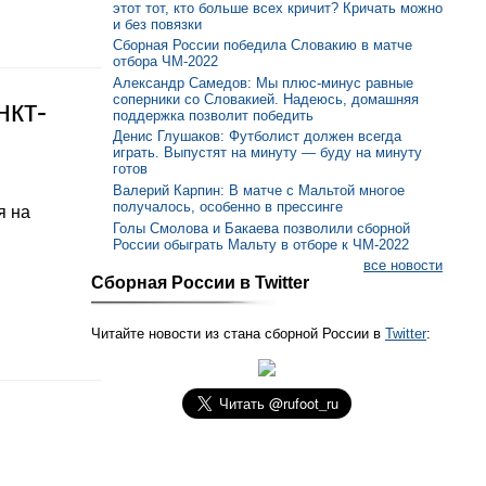
этот тот, кто больше всех кричит? Кричать можно
и без повязки
Сборная России победила Словакию в матче
отбора ЧМ-2022
Александр Самедов: Мы плюс-минус равные
соперники со Словакией. Надеюсь, домашняя
нкт-
поддержка позволит победить
Денис Глушаков: Футболист должен всегда
играть. Выпустят на минуту — буду на минуту
готов
Валерий Карпин: В матче с Мальтой многое
получалось, особенно в прессинге
я на
Голы Смолова и Бакаева позволили сборной
России обыграть Мальту в отборе к ЧМ-2022
все новости
Сборная России в Twitter
Читайте новости из стана сборной России в
Twitter
: