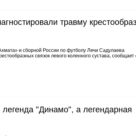
иагностировали травму крестообра
Ахмата» и сборной России по футболу Лечи Садулаева
естообразных связок левого коленного сустава, сообщает
 легенда "Динамо", а легендарная
е