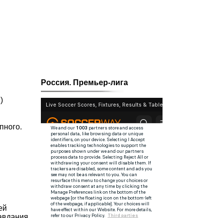
!
Россия. Премьер-лига
)
пного.
ей
равдания