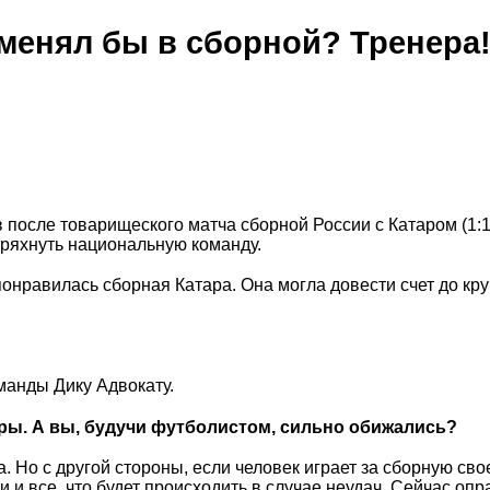
менял бы в сборной? Тренера
после товарищеского матча сборной России с Катаром (1:1
тряхнуть национальную команду.
понравилась сборная Катара. Она могла довести счет до кру
манды Дику Адвокату.
игры. А вы, будучи футболистом, сильно обижались?
. Но с другой стороны, если человек играет за сборную сво
 и все, что будет происходить в случае неудач. Сейчас оп